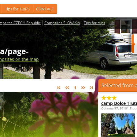
Tips for TRIPS
CONTACT
mpsites CZECH Republic
Campsites SLOVAKIA
Tips for trips
na/page-
psites on the map
Selected from a
1
camp Dolce Trut
Oblanov 37, 54101 Trut