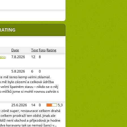
RATING
Date
Text
Foto
Rating
ipno
7.8.2026
12
8
5.8.2026
6
0
že mě tento kemp velmi zklamal.
o mě bylo zázemí a celková údržba
e velmi špatném stavu – nikdo se o něj
o míčků jsme si mohli rovnou zahrát s
25.6.2026
14
0
5,3
é zóně super, restaurace celkem drahá
celkem prodraží ten oběd. jinak ale
oblíž není obchod a příjezdová je hodne
 dva karavany tak se nemaji šanci v...