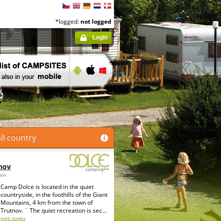
*logged:
not logged
Login
ll country
nov
nov
Camp Dolce is located in the quiet
countryside, in the foothills of the Giant
Mountains, 4 km from the town of
Trutnov. ¨ The quiet recreation is sec...
web pages