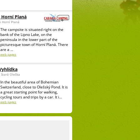
 Horní Planá
6 Horní Planá
The campsite is situated right on the
bank of the Lipno Lake, on the
peninsula in the lower part of the
picturesque town of Horní Planá. There
are a ...
web pages
Vyhlídka
 Stará Oleška
In the beautiful area of Bohemian
Switzerland, close to Olešský Pond. It is
a great starting point for walking,
cycling tours and trips by a car. It i...
web pages