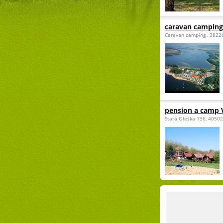
caravan camping
Caravan camping , 3822
pension a camp 
Stará Oleška 136, 40502