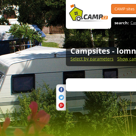
CAMP sites
search:
Ca
Campsites
- lom
Select by parameters
Show cam