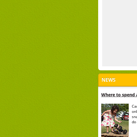
NEWS
Where to spend a
Ca
onl
sn
do 