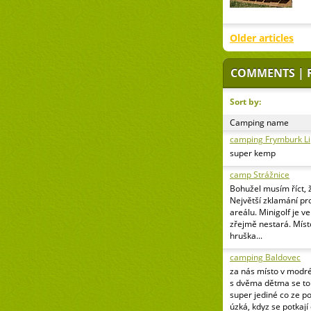
Older articles
COMMENTS | 
Sort by:
Camping name
camping Frymburk L
super kemp
camp Strážnice
Bohužel musím říct, 
Největší zklamání pr
areálu. Minigolf je v
zřejmě nestará. Míst
hruška...
camping Baldovec
za nás místo v modr
s dvěma dětma se to 
super jediné co ze p
úzká, kdyz se potkají