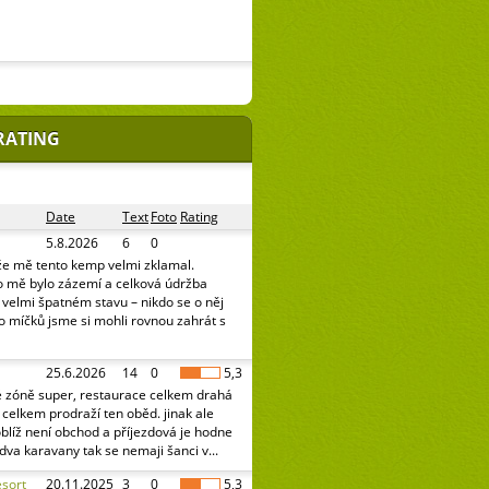
RATING
Date
Text
Foto
Rating
5.8.2026
6
0
že mě tento kemp velmi zklamal.
o mě bylo zázemí a celková údržba
e velmi špatném stavu – nikdo se o něj
o míčků jsme si mohli rovnou zahrát s
25.6.2026
14
0
5,3
é zóně super, restaurace celkem drahá
celkem prodraží ten oběd. jinak ale
oblíž není obchod a příjezdová je hodne
 dva karavany tak se nemaji šanci v...
sort
20.11.2025
3
0
5,3