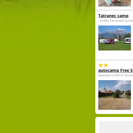
Tatranec camp
, 05960 Tatranská Lomn
autocamp Free St
Šakvická 3, 693 01 Strac