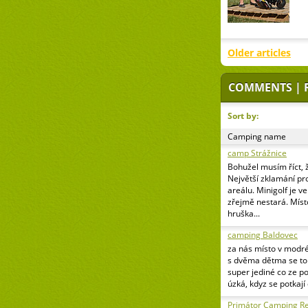
Older articles
COMMENTS | 
Sort by:
Camping name
camp Strážnice
Bohužel musím říct, 
Největší zklamání pr
areálu. Minigolf je v
zřejmě nestará. Míst
hruška...
camping Baldovec
za nás místo v modr
s dvěma dětma se to 
super jediné co ze p
úzká, kdyz se potkají
Primátor Camping Re