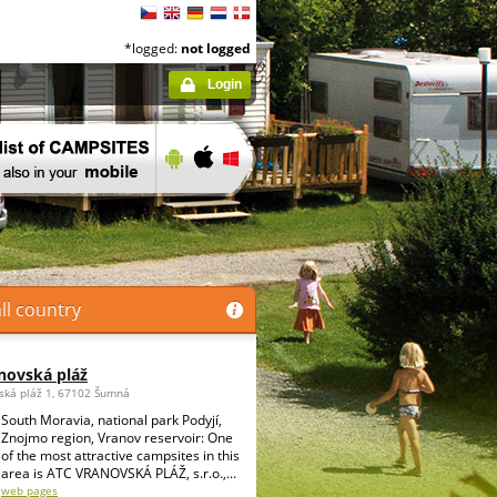
*logged:
not logged
Login
ll country
novská pláž
ská pláž 1, 67102 Šumná
South Moravia, national park Podyjí,
Znojmo region, Vranov reservoir: One
of the most attractive campsites in this
area is ATC VRANOVSKÁ PLÁŽ, s.r.o.,...
web pages