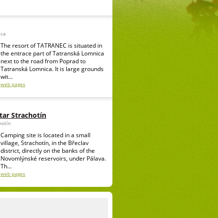
ica
The resort of TATRANEC is situated in
the entrace part of Tatranská Lomnica
next to the road from Poprad to
Tatranská Lomnica. It is large grounds
wit...
web pages
ar Strachotín
hotín
Camping site is located in a small
village, Strachotín, in the Břeclav
district, directly on the banks of the
Novomlýnské reservoirs, under Pálava.
Th...
web pages