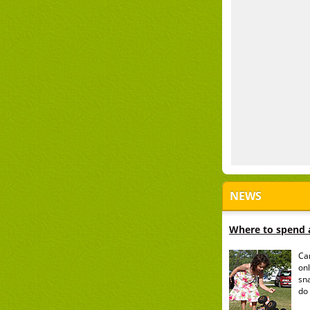
NEWS
Where to spend a
Ca
onl
sn
do 