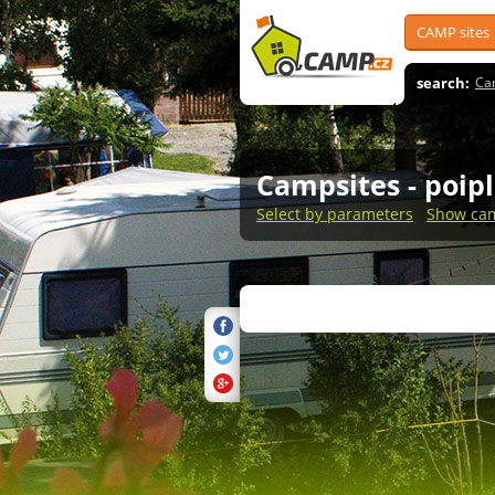
CAMP sites
search:
Ca
Campsites
- poip
Select by parameters
Show cam