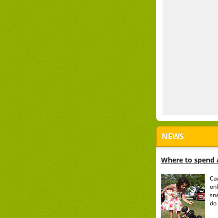
NEWS
Where to spend a
Ca
onl
sn
do 