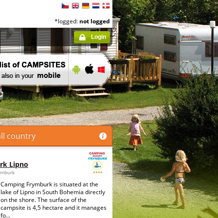
*logged:
not logged
Login
ll country
rk Lipno
ymburk
Camping Frymburk is situated at the
lake of Lipno in South Bohemia directly
on the shore. The surface of the
campsite is 4,5 hectare and it manages
fo...