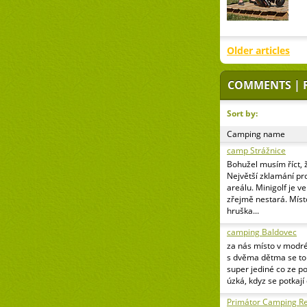
Older articles
COMMENTS | 
Sort by:
Camping name
camp Strážnice
Bohužel musím říct, 
Největší zklamání pr
areálu. Minigolf je v
zřejmě nestará. Míst
hruška...
camping Baldovec
za nás místo v modr
s dvěma dětma se to 
super jediné co ze p
úzká, kdyz se potkají
Primátor Camping Re