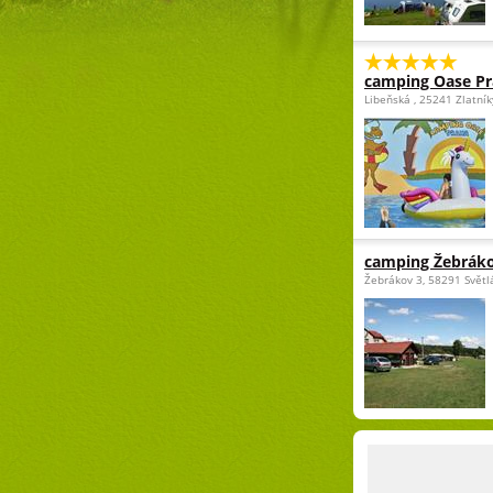
camping Oase P
Libeňská , 25241 Zlatní
camping Žebrák
Žebrákov 3, 58291 Světl