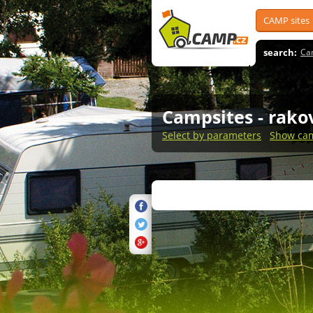
CAMP sites
search:
Ca
Campsites
- rako
Select by parameters
Show cam