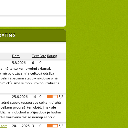
RATING
Date
Text
Foto
Rating
5.8.2026
6
0
že mě tento kemp velmi zklamal.
o mě bylo zázemí a celková údržba
e velmi špatném stavu – nikdo se o něj
o míčků jsme si mohli rovnou zahrát s
25.6.2026
14
0
5,3
é zóně super, restaurace celkem drahá
celkem prodraží ten oběd. jinak ale
oblíž není obchod a příjezdová je hodne
 dva karavany tak se nemaji šanci v...
sort
20.11.2025
3
0
5,3