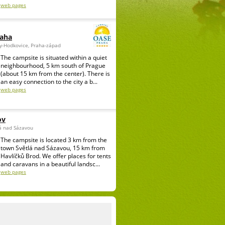
web pages
raha
ky-Hodkovice, Praha-západ
The campsite is situated within a quiet
neighbourhood, 5 km south of Prague
(about 15 km from the center). There is
an easy connection to the city a b...
web pages
ov
á nad Sázavou
The campsite is located 3 km from the
town Světlá nad Sázavou, 15 km from
Havlíčků Brod. We offer places for tents
and caravans in a beautiful landsc...
web pages