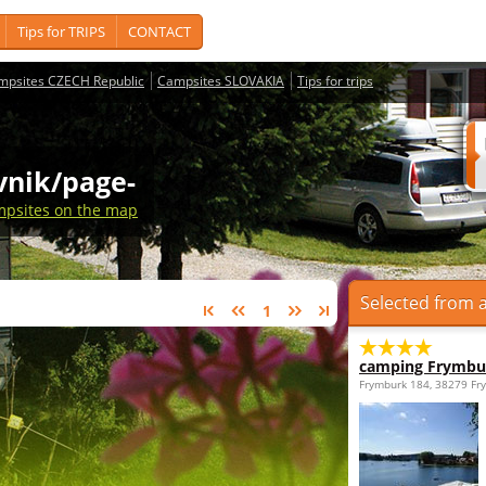
Tips for TRIPS
CONTACT
mpsites CZECH Republic
Campsites SLOVAKIA
Tips for trips
vnik/page-
psites on the map
Selected from a
1
camping Frymbu
Frymburk 184, 38279 Fr