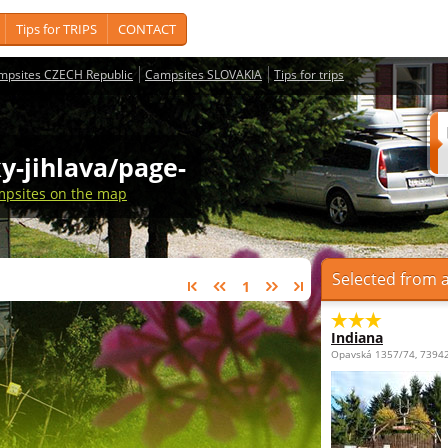
Tips for TRIPS
CONTACT
mpsites CZECH Republic
Campsites SLOVAKIA
Tips for trips
ky-jihlava/page-
psites on the map
Selected from a
1
Indiana
Opavská 1357/74, 73942