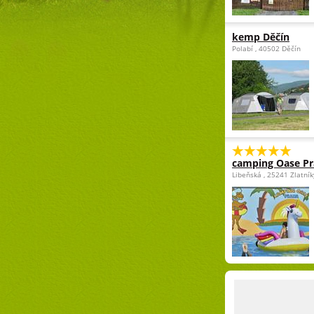
kemp Děčín
Polabí , 40502 Děčín
camping Oase P
Libeňská , 25241 Zlatní