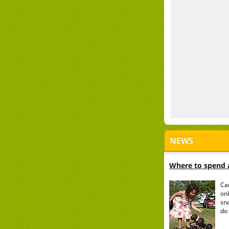
NEWS
Where to spend a
Ca
onl
sn
do 