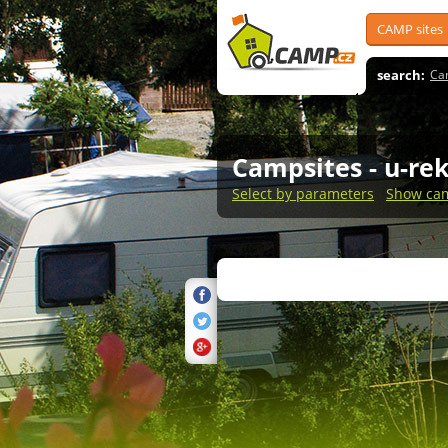
CAMP sites
search:
Ca
Campsites
- u-re
Select by parameters
Show cam