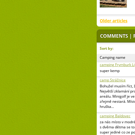
Older articles
COMMENTS | 
Sort by:
Camping name
camping Frymburk L
super kemp
camp Strážnice
Bohužel musím říct, 
Největší zklamání pr
areálu. Minigolf je v
zřejmě nestará. Míst
hruška...
camping Baldovec
za nás místo v modr
s dvěma dětma se to 
super jediné co ze p