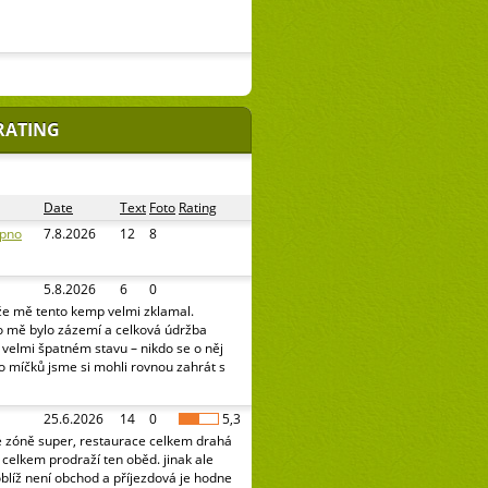
RATING
Date
Text
Foto
Rating
ipno
7.8.2026
12
8
5.8.2026
6
0
že mě tento kemp velmi zklamal.
o mě bylo zázemí a celková údržba
e velmi špatném stavu – nikdo se o něj
o míčků jsme si mohli rovnou zahrát s
25.6.2026
14
0
5,3
é zóně super, restaurace celkem drahá
celkem prodraží ten oběd. jinak ale
oblíž není obchod a příjezdová je hodne