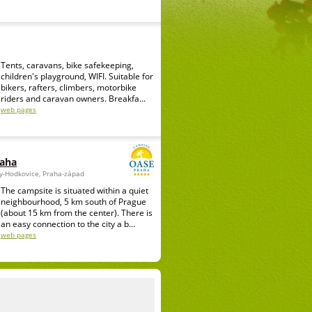
Tents, caravans, bike safekeeping,
children's playground, WIFI. Suitable for
bikers, rafters, climbers, motorbike
riders and caravan owners. Breakfa...
web pages
raha
ky-Hodkovice, Praha-západ
The campsite is situated within a quiet
neighbourhood, 5 km south of Prague
(about 15 km from the center). There is
an easy connection to the city a b...
web pages