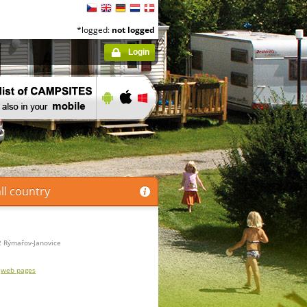
*logged:
not logged
Login
ll country
 Rýmařov-Janovice
web pages