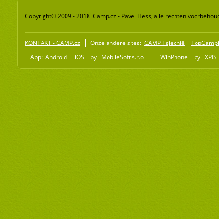
Copyright© 2009 - 2018 Camp.cz - Pavel Hess, alle rechten voorbehou
KONTAKT - CAMP.cz
Onze andere sites:
CAMP Tsjechië
TopCampi
App:
Android
iOS
by
MobileSoft s.r.o
WinPhone
by
XPIS