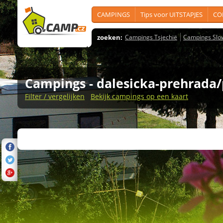
CAMPINGS
Tips voor UITSTAPJES
CO
zoeken:
Campings Tsjechië
Campings Slo
Campings
- dalesicka-prehrada
Filter / vergelijken
Bekijk campings op een kaart