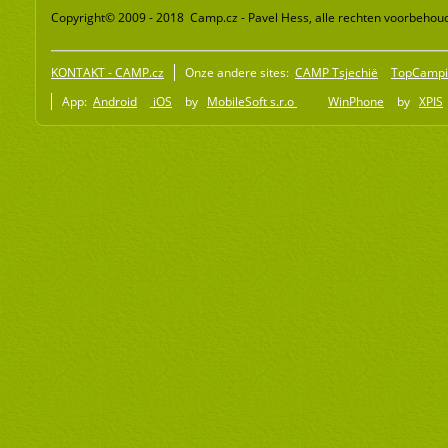
Copyright© 2009 - 2018 Camp.cz - Pavel Hess, alle rechten voorbehou
KONTAKT - CAMP.cz
Onze andere sites:
CAMP Tsjechië
TopCampi
App:
Android
iOS
by
MobileSoft s.r.o
WinPhone
by
XPIS