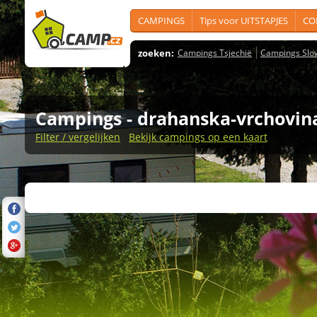
CAMPINGS
Tips voor UITSTAPJES
CO
zoeken:
Campings Tsjechië
Campings Slo
Campings
- drahanska-vrchovin
Filter / vergelijken
Bekijk campings op een kaart