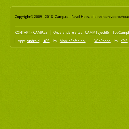
Copyright© 2009 - 2018 Camp.cz - Pavel Hess, alle rechten voorbehou
KONTAKT - CAMP.cz
Onze andere sites:
CAMP Tsjechië
TopCampi
App:
Android
iOS
by
MobileSoft s.r.o
WinPhone
by
XPIS