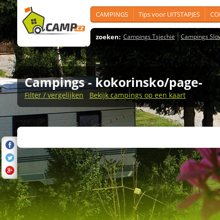
CAMPINGS
Tips voor UITSTAPJES
CO
zoeken:
Campings Tsjechië
Campings Slo
Campings
- kokorinsko/page-
Filter / vergelijken
Bekijk campings op een kaart