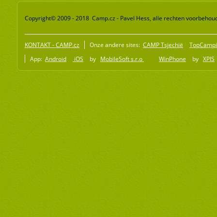
Copyright© 2009 - 2018 Camp.cz - Pavel Hess, alle rechten voorbehou
KONTAKT - CAMP.cz
Onze andere sites:
CAMP Tsjechië
TopCampi
App:
Android
iOS
by
MobileSoft s.r.o
WinPhone
by
XPIS