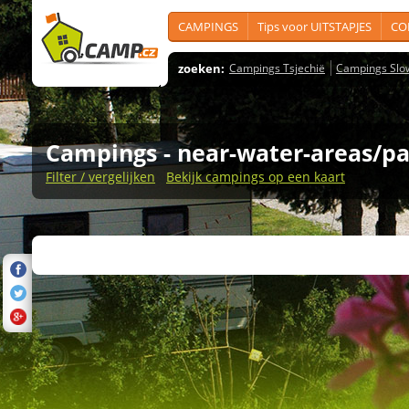
CAMPINGS
Tips voor UITSTAPJES
CO
zoeken:
Campings Tsjechië
Campings Slo
Campings
- near-water-areas/pa
Filter / vergelijken
Bekijk campings op een kaart