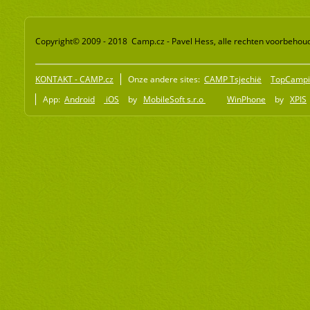
Copyright© 2009 - 2018 Camp.cz - Pavel Hess, alle rechten voorbehou
KONTAKT - CAMP.cz
Onze andere sites:
CAMP Tsjechië
TopCampi
App:
Android
iOS
by
MobileSoft s.r.o
WinPhone
by
XPIS