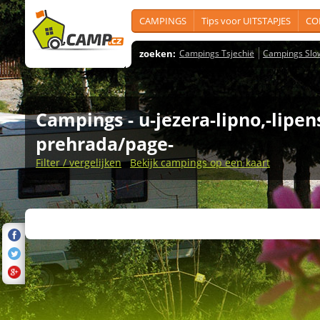
CAMPINGS
Tips voor UITSTAPJES
CO
zoeken:
Campings Tsjechië
Campings Slo
Campings
- u-jezera-lipno,-lipen
prehrada/page-
Filter / vergelijken
Bekijk campings op een kaart