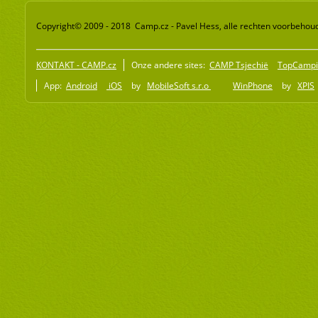
Copyright© 2009 - 2018 Camp.cz - Pavel Hess, alle rechten voorbehou
KONTAKT - CAMP.cz
Onze andere sites:
CAMP Tsjechië
TopCampi
App:
Android
iOS
by
MobileSoft s.r.o
WinPhone
by
XPIS