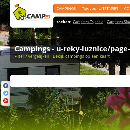
CAMPINGS
Tips voor UITSTAPJES
CO
zoeken:
Campings Tsjechië
Campings Slo
Campings
- u-reky-luznice/page-
Filter / vergelijken
Bekijk campings op een kaart