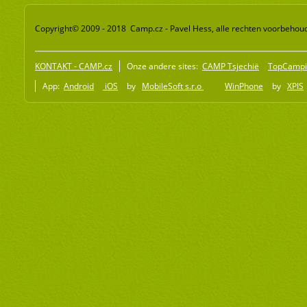
Copyright© 2009 - 2018 Camp.cz - Pavel Hess, alle rechten voorbehou
KONTAKT - CAMP.cz
Onze andere sites:
CAMP Tsjechië
TopCampi
App:
Android
iOS
by
MobileSoft s.r.o
WinPhone
by
XPIS