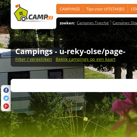
CAMPINGS
Tips voor UITSTAPJES
CO
zoeken:
Campings Tsjechië
Campings Slo
Campings
- u-reky-olse/page-
Filter / vergelijken
Bekijk campings op een kaart