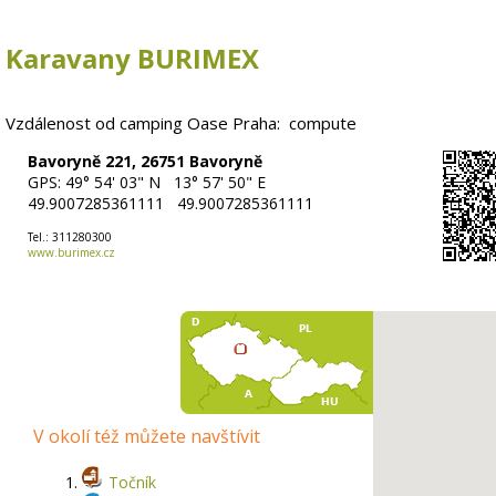
Karavany BURIMEX
Vzdálenost od
camping Oase Praha:
compute
Bavoryně 221, 26751 Bavoryně
GPS:
49° 54' 03"
N
13° 57' 50"
E
49.9007285361111 49.9007285361111
Tel.:
311280300
www.burimex.cz
V okolí též můžete navštívit
1.
Točník