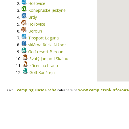
2.
Hořovice
3.
Koněpruské jeskyně
4.
Brdy
5.
Hořovice
6.
Beroun
7.
Tipsport Laguna
8.
sklárna Rückl Nižbor
9.
Golf resort Beroun
10.
Svatý Jan pod Skalou
11.
zřícenina hradu
12.
Golf Karlštejn
camping Oase Praha
www.camp.cz/nl/info/oas
Okolí
naleznete na