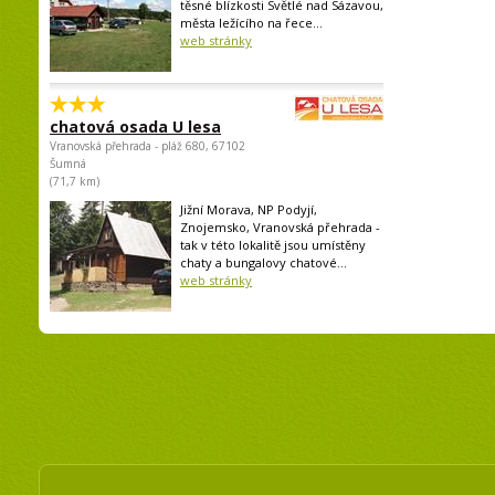
těsné blízkosti Světlé nad Sázavou,
města ležícího na řece...
web stránky
chatová osada U lesa
Vranovská přehrada - pláž 680, 67102
Šumná
(71,7 km)
Jižní Morava, NP Podyjí,
Znojemsko, Vranovská přehrada -
tak v této lokalitě jsou umístěny
chaty a bungalovy chatové...
web stránky