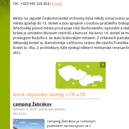
Tel.:
+420 565 326 924
/
E-mail
Město na západě Českomoravské vrchoviny bývá někdy označováno jak
města spadají do 13. století a jsou spojené s osobou pražského biskupa 
Středověký původ města prozrazuje část dochovaného opevnění a dvě b
bráně je umístěno Muzeum rekordů a kuriozit. Na konci 16. století se 
privilegiem Rudolfa II. se stalo královským městem. Z církevních památ
děkanský kostel sv. Bartoloměje s křížovou cestou dle návrhů Františka
kostel sv. Víta. Z architektury dále vynikají některé měšťanské renes
atd.).
?
levné ubytování- kempy v ČR a SR:
camping Žebrákov
Žebrákov 3, 58291 Světlá nad Sázavou
(30,4 km)
Camping Žebrákov je rodinným
podnikem nacházejícím se v