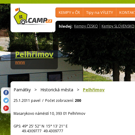
KEMPY v ČR
Tipy na VÝLETY
KONTAK
hledej:
Kempy ČESKO
Kempy SLOVENSKO
Pelhřimov
www
Památky
>
Historická města
>
Pelhřimov
25.1.2011 pavel
/
Počet zobrazení:
200
Masarykovo náměstí 10, 393 01 Pelhřimov
GPS:
49° 25' 52"
N
15° 13' 21"
E
49.4309777 49.4309777