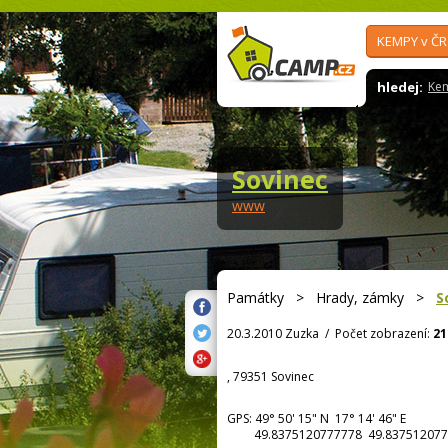
KEMPY v ČR
hledej:
Ke
Sovinec
www
Památky
>
Hrady, zámky
>
S
20.3.2010 Zuzka
/
Počet zobrazení:
21
, 79351 Sovinec
GPS:
49° 50' 15"
N
17° 14' 46"
E
49.8375120777778 49.837512077