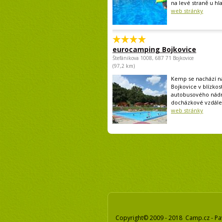
na levé straně u hla
web stránky
eurocamping Bojkovice
Štefánikova 1008, 687 71 Bojkovice
(97,2 km)
Kemp se nachází na
Bojkovice v blízkos
autobusového nádr
docházkové vzdálen
web stránky
Copyright© 2009 - 2018 Camp.cz - Pa