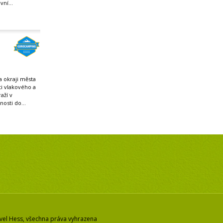
vní...
 okraji města
ti vlakového a
aží v
osti do...
vel Hess, všechna práva vyhrazena