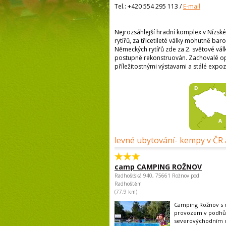
Tel.:
+420 554 295 113
/
E-mail
Nejrozsáhlejší hradní komplex v Nízs
rytířů, za třicetileté války mohutně b
Německých rytířů zde za 2. světové vál
postupně rekonstruován. Zachovalé opev
příležitostnými výstavami a stálé expoz
levné ubytování- kempy v ČR 
camp CAMPING ROŽNOV
Radhošťská 940, 75661 Rožnov pod
Radhoštěm
(77,9 km)
Camping Rožnov s 
provozem v podhůř
severovýchodním o