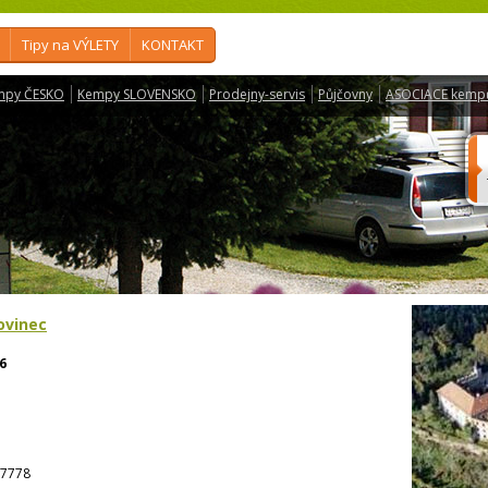
Tipy na VÝLETY
KONTAKT
mpy ČESKO
Kempy SLOVENSKO
Prodejny-servis
Půjčovny
ASOCIACE kemp
ovinec
6
7778