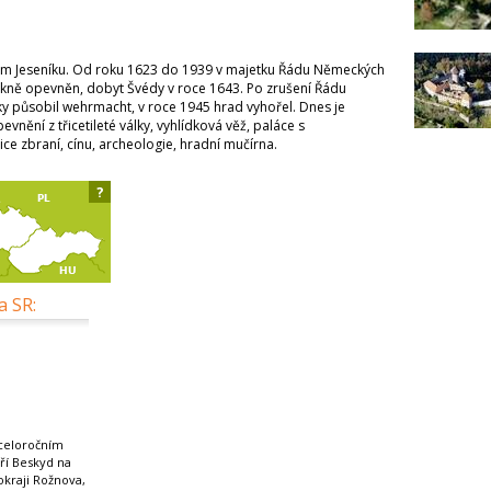
kém Jeseníku. Od roku 1623 do 1939 v majetku Řádu Německých
arokně opevněn, dobyt Švédy v roce 1643. Po zrušení Řádu
ky působil wehrmacht, v roce 1945 hrad vyhořel. Dnes je
nění z třicetileté války, vyhlídková věž, paláce s
ice zbraní, cínu, archeologie, hradní mučírna.
?
a SR:
celoročním
í Beskyd na
kraji Rožnova,