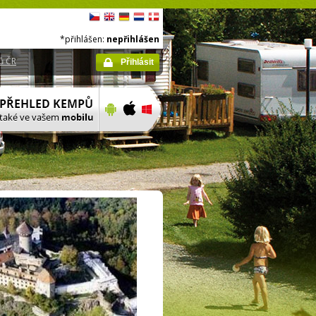
*přihlášen:
nepřihlášen
ů ČR
Přihlásit