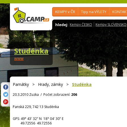
KEMPY v ČR
Tipy na VÝLETY
KONTAK
hledej:
Kempy ČESKO
Kempy SLOVENSKO
Studénka
www
Památky
>
Hrady, zámky
>
Studénka
20.3.2010 Zuzka
/
Počet zobrazení:
206
Panská 229, 742 13 Studénka
GPS:
49° 43' 32"
N
18° 04' 30"
E
49.72556 49.72556