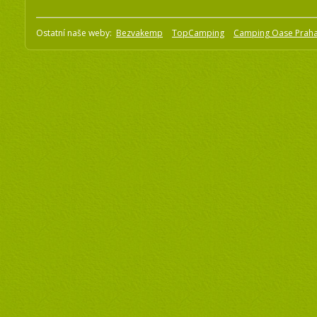
Ostatní naše weby:
Bezvakemp
TopCamping
Camping Oase Prah