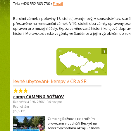
Tel.:
+420 552 303 730
/
E-mail
Barokní zámek z poloviny 18. století, zvaný nový, v sousedství tzv. staré
přestavěné na renesanční zámek. V 19. století oba zámky upraveny ps
upraven pro muzejní účely. Expozice věnovaná historii kolejové dopravy,
historii Moravskoslezské vagónky ve Studénce a jejím výrobkům do rok
?
levné ubytování- kempy v ČR a SR:
camp CAMPING ROŽNOV
Radhošťská 940, 75661 Rožnov pod
Radhoštěm
(29,5 km)
Camping Rožnov s celoročním
provozem v podhůří Beskyd na
severovýchodním okraji Rožnova,