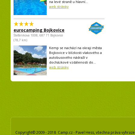
na levé straně u hlavní...
web stránky
eurocamping Bojkovice
Štefánikova 1008, 687 71 Bojkovice
(78,7 km)
Kemp se nachází na okraji města
Bojkovice v blízkosti vlakového a
autobusového nádraží v
docházkové vzdálenosti do...
web stránky
Copyright© 2009 - 2018 Camp.cz - Pavel Hess, všechna práva vyhraz