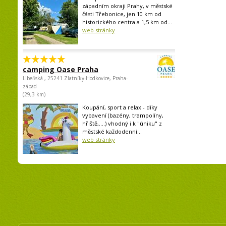
západním okraji Prahy, v městské
části Třebonice, jen 10 km od
historického centra a 1,5 km od...
web stránky
camping Oase Praha
Libeňská , 25241 Zlatníky-Hodkovice, Praha-
západ
(29,3 km)
Koupání, sport a relax - díky
vybavení (bazény, trampolíny,
hřiště,....) vhodný i k "úniku" z
městské každodenní...
web stránky