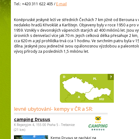
Tel.:
+420 311 622 405
/
E-mail
Koněpruské jeskyně leží ve středních Čechách 7 km jižně od Berouna 
nedaleko hradů Křivoklát a Karlštejn. Objeveny byly v roce 1950 a pro 
1959. Vznikly v devonských vápencích starých až 400 miliónů let. Jsou v
úrovních s denivelací více jak 70 m. Jejich celková délka přesahuje 2 km
cca 620 m a její prohlídka trvá cca 1 hodinu. Ve svrchním patru byla v 1
dílna. Jeskyně jsou jedinečné svou opálonosnou výzdobou a paleontolo
vývoj přírody za posledních 1,5 miliónu let.
?
levné ubytování- kempy v ČR a SR:
camping Drusus
K Reporyjim 4, 155 00 Praha 5 - Trebonice
(21 km)
Kemp Drusus se nachází na