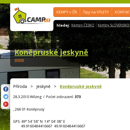
KEMPY v ČR
Tipy na VÝLETY
KONTAK
hledej:
Kempy ČESKO
Kempy SLOVENSKO
Koněpruské jeskyně
www
Příroda
>
Jeskyně
>
Koněpruské jeskyně
28.3.2010 Wilzing
/
Počet zobrazení:
373
, 266 01 Koněprusy
GPS:
49° 54' 58"
N
14° 04' 08"
E
49.9160484416667 49.9160484416667