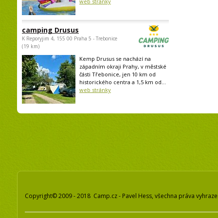
web stránky
camping Drusus
K Reporyjim 4, 155 00 Praha 5 - Trebonice
(19 km)
Kemp Drusus se nachází na
západním okraji Prahy, v městské
části Třebonice, jen 10 km od
historického centra a 1,5 km od...
web stránky
Copyright© 2009 - 2018 Camp.cz - Pavel Hess, všechna práva vyhraz