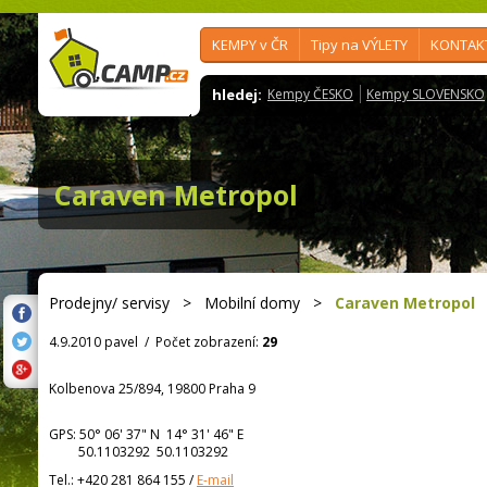
KEMPY v ČR
Tipy na VÝLETY
KONTAK
hledej:
Kempy ČESKO
Kempy SLOVENSKO
Caraven Metropol
Prodejny/ servisy
>
Mobilní domy
>
Caraven Metropol
4.9.2010 pavel
/
Počet zobrazení:
29
Kolbenova 25/894, 19800 Praha 9
GPS:
50° 06' 37"
N
14° 31' 46"
E
50.1103292 50.1103292
Tel.:
+420 281 864 155
/
E-mail