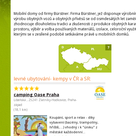
Mobilní domy od firmy Bürstner. Firma Bürstner, jež disponuje výrobní
výrobu obytných vozů a obytných přívěsů se od osmdesátých let zaměř
zhodnocuje dlouholetou tradici a zkušenosti z produkce obytných karav
prostoru, výběr a volba používaných materiálů, izolace, celoroční využití
kterými se v zesílené podobě setkáváme právě u mobilních domků.
?
levné ubytování- kempy v ČR a SR:
camping Oase Praha
Libeňská , 25241 Zlatníky-Hodkovice, Praha-
západ
(18,1 km)
Koupání, sport a relax - díky
vybavení (bazény, trampolíny,
hřiště,....) vhodný i k "úniku" z
městské každodenní...