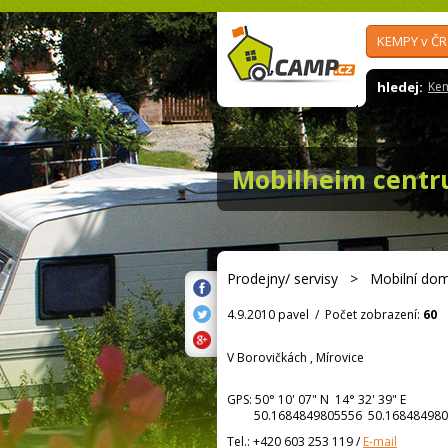
KEMPY v ČR
hledej:
Ke
Mobilheim centr
Prodejny/ servisy
>
Mobilní do
4.9.2010 pavel
/
Počet zobrazení:
60
V Borovičkách , Mírovice
GPS:
50° 10' 07"
N
14° 32' 39"
E
50.1684849805556 50.168484980
Tel.:
+420 603 253 119
/
E-mail