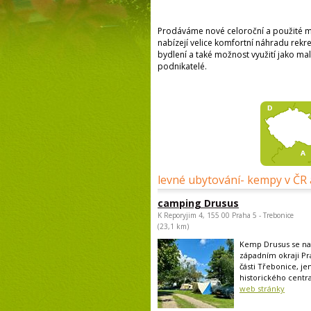
Prodáváme nové celoroční a použité m
nabízejí velice komfortní náhradu re
bydlení a také možnost využití jako ma
podnikatelé.
levné ubytování- kempy v ČR 
camping Drusus
K Reporyjim 4, 155 00 Praha 5 - Trebonice
(23,1 km)
Kemp Drusus se na
západním okraji Pr
části Třebonice, je
historického centra
web stránky