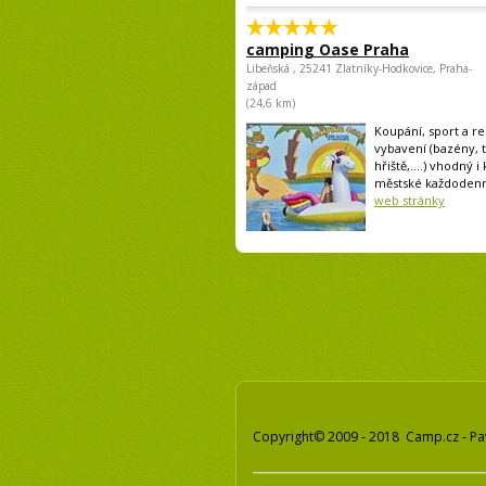
camping Oase Praha
Libeňská , 25241 Zlatníky-Hodkovice, Praha-
západ
(24,6 km)
Koupání, sport a rel
vybavení (bazény, 
hřiště,....) vhodný i
městské každodenní
web stránky
Copyright© 2009 - 2018 Camp.cz - Pa