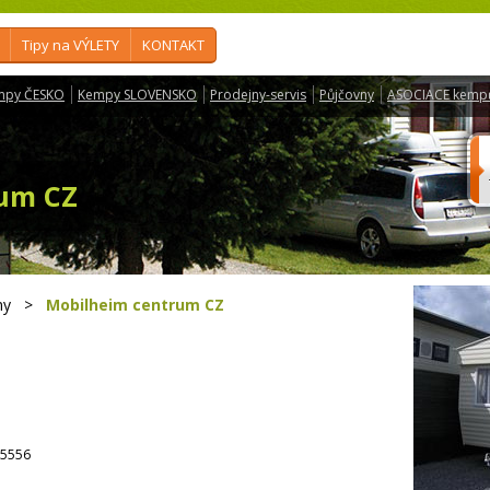
Tipy na VÝLETY
KONTAKT
mpy ČESKO
Kempy SLOVENSKO
Prodejny-servis
Půjčovny
ASOCIACE kemp
um CZ
my
>
Mobilheim centrum CZ
5556