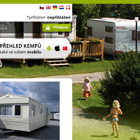
*přihlášen:
nepřihlášen
ů ČR
Přihlásit