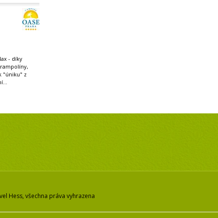
ax - díky
trampolíny,
 k "úniku" z
...
vel Hess, všechna práva vyhrazena