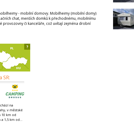
obilheimy - mobilní domovy. Mobilheimy (mobilní domy)
kreačních chat, menších domků k přechodnému, mobilnímu
lé provozovny či kanceláře, což uvítají zejména drobní
?
a SR:
chází na
ahy, v městské
n 10 km od
 a 1,5 km od...