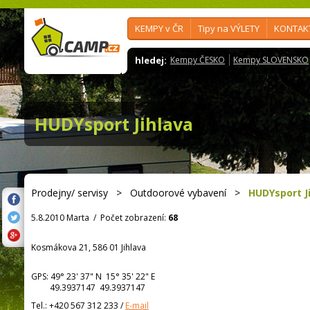
KEMPY v ČR
Tipy na VÝLETY
KONTAK
hledej:
Kempy ČESKO
Kempy SLOVENSKO
HUDYsport Jihlava
Prodejny/ servisy
>
Outdoorové vybavení
>
HUDYsport J
5.8.2010 Marta
/
Počet zobrazení:
68
Kosmákova 21, 586 01 Jihlava
GPS:
49° 23' 37"
N
15° 35' 22"
E
49.3937147 49.3937147
Tel.:
+420 567 312 233
/
E-mail