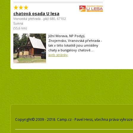
chatová osada U lesa
Vranovská přehrada - pláž 680, 67102
Šumná
(55,6 km)
Jižní Morava, NP Podyjí,
Znojemsko, Vranovská přehrada -
tak v této lokalitě jsou umístěny
chaty a bungalovy chatové...
web stránky
Copyright© 2009 - 2018 Camp.cz - Pavel Hess, všechna práva vyhraz