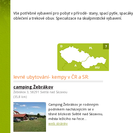
Vše potřebné vybavení pro pobyt v přírodě- stany, spací pytle, spacáky
oblečení a trekové obuv. Specializace na skialpinistické vybavení.
?
levné ubytování- kempy v ČR a SR:
camping Žebrákov
Žebrákov 3, 58291 Světlá nad Sázavou
(35,8 km)
Camping Žebrákov je rodinným
podnikem nacházejícím se v
těsné blízkosti Světlé nad Sázavou,
města ležícího na řece...
web stránky