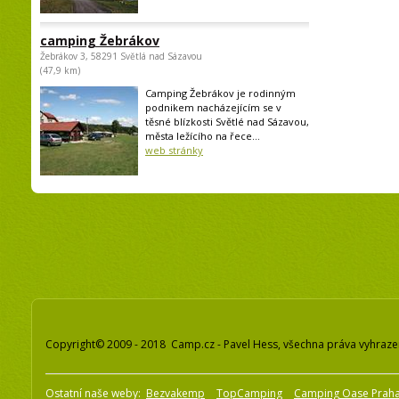
camping Žebrákov
Žebrákov 3, 58291 Světlá nad Sázavou
(47,9 km)
Camping Žebrákov je rodinným
podnikem nacházejícím se v
těsné blízkosti Světlé nad Sázavou,
města ležícího na řece...
web stránky
Copyright© 2009 - 2018 Camp.cz - Pavel Hess, všechna práva vyhraz
Ostatní naše weby:
Bezvakemp
TopCamping
Camping Oase Prah