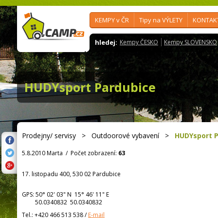
KEMPY v ČR
Tipy na VÝLETY
KONTAK
hledej:
Kempy ČESKO
Kempy SLOVENSKO
HUDYsport Pardubice
Prodejny/ servisy
>
Outdoorové vybavení
>
HUDYsport P
5.8.2010 Marta
/
Počet zobrazení:
63
17. listopadu 400, 530 02 Pardubice
GPS:
50° 02' 03"
N
15° 46' 11"
E
50.0340832 50.0340832
Tel.:
+420 466 513 538
/
E-mail