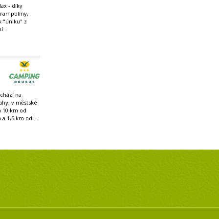
ax - díky
trampolíny,
 k "úniku" z
...
chází na
ahy, v městské
n 10 km od
 a 1,5 km od...