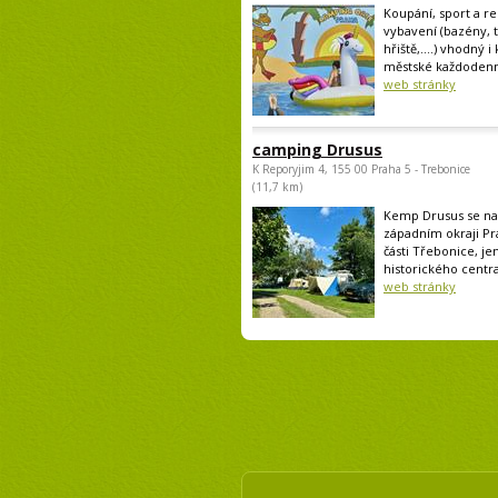
Koupání, sport a rel
vybavení (bazény, 
hřiště,....) vhodný i
městské každodenní
web stránky
camping Drusus
K Reporyjim 4, 155 00 Praha 5 - Trebonice
(11,7 km)
Kemp Drusus se na
západním okraji Pr
části Třebonice, je
historického centra
web stránky