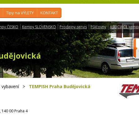
Tipy na VÝLETY
KONTAKT
mpy ČESKO
Kempy SLOVENSKO
Prodejny-servis
Půjčovny
ASOCIACE kemp
udějovická
 vybavení
>
TEMPISH Praha Budějovická
 140 00 Praha 4