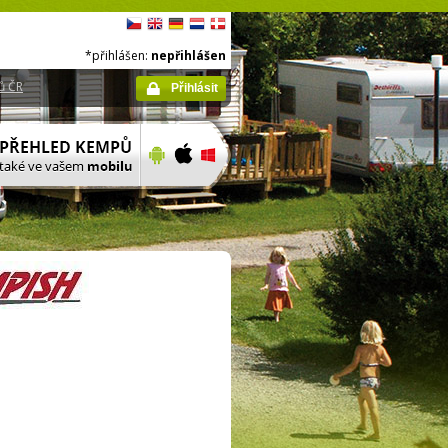
*přihlášen:
nepřihlášen
ů ČR
Přihlásit