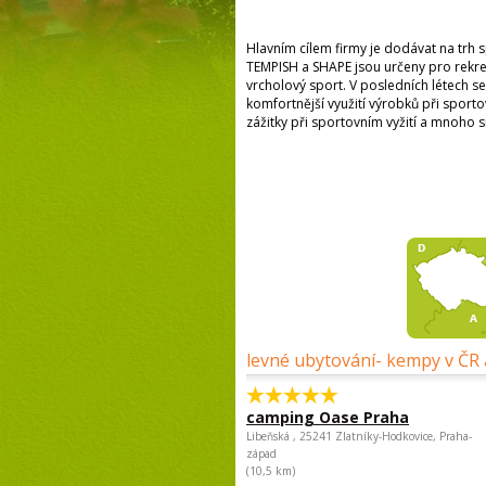
Hlavním cílem firmy je dodávat na trh
TEMPISH a SHAPE jsou určeny pro rekrea
vrcholový sport. V posledních létech se
komfortnější využití výrobků při sport
zážitky při sportovním vyžití a mnoho s
levné ubytování- kempy v ČR 
camping Oase Praha
Libeňská , 25241 Zlatníky-Hodkovice, Praha-
západ
(10,5 km)