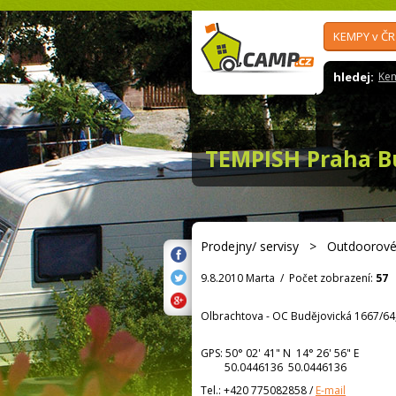
KEMPY v ČR
hledej:
Ke
TEMPISH Praha B
Prodejny/ servisy
>
Outdoorové
9.8.2010 Marta
/
Počet zobrazení:
57
Olbrachtova - OC Budějovická 1667/64,
GPS:
50° 02' 41"
N
14° 26' 56"
E
50.0446136 50.0446136
Tel.:
+420 775082858
/
E-mail