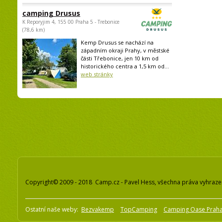
camping Drusus
K Reporyjim 4, 155 00 Praha 5 - Trebonice
(78,6 km)
Kemp Drusus se nachází na
západním okraji Prahy, v městské
části Třebonice, jen 10 km od
historického centra a 1,5 km od...
web stránky
Copyright© 2009 - 2018 Camp.cz - Pavel Hess, všechna práva vyhraz
Ostatní naše weby:
Bezvakemp
TopCamping
Camping Oase Prah