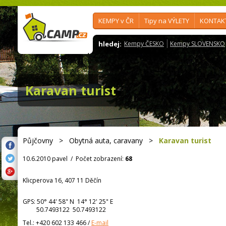
KEMPY v ČR
Tipy na VÝLETY
KONTAK
hledej:
Kempy ČESKO
Kempy SLOVENSKO
Karavan turist
Půjčovny
>
Obytná auta, caravany
>
Karavan turist
10.6.2010 pavel
/
Počet zobrazení:
68
Klicperova 16, 407 11 Děčín
GPS:
50° 44' 58"
N
14° 12' 25"
E
50.7493122 50.7493122
Tel.:
+420 602 133 466
/
E-mail