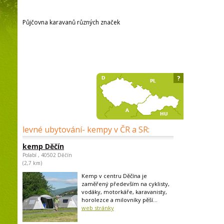
Půjčovna karavanů různých značek
?
levné ubytování- kempy v ČR a SR:
kemp Děčín
Polabí , 40502 Děčín
(2,7 km)
Kemp v centru Děčína je
zaměřený především na cyklisty,
vodáky, motorkáře, karavanisty,
horolezce a milovníky pěší...
web stránky