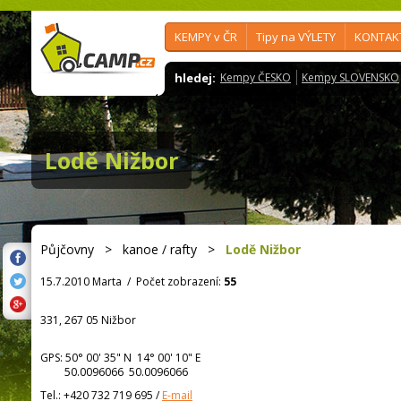
KEMPY v ČR
Tipy na VÝLETY
KONTAK
hledej:
Kempy ČESKO
Kempy SLOVENSKO
Lodě Nižbor
Půjčovny
>
kanoe / rafty
>
Lodě Nižbor
15.7.2010 Marta
/
Počet zobrazení:
55
331, 267 05 Nižbor
GPS:
50° 00' 35"
N
14° 00' 10"
E
50.0096066 50.0096066
Tel.:
+420 732 719 695
/
E-mail