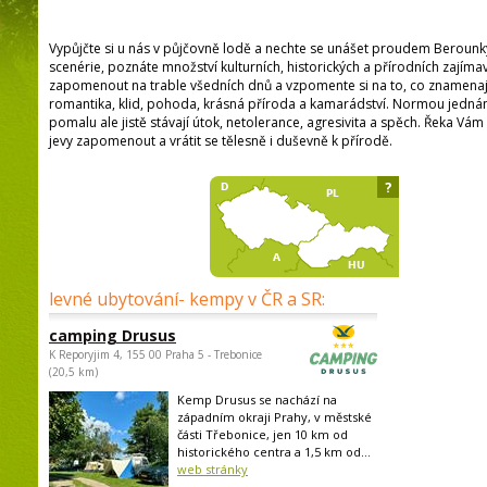
Vypůjčte si u nás v půjčovně lodě a nechte se unášet proudem Berounk
scenérie, poznáte množství kulturních, historických a přírodních zajíma
zapomenout na trable všedních dnů a vzpomente si na to, co znamenaj
romantika, klid, pohoda, krásná příroda a kamarádství. Normou jednán
pomalu ale jistě stávají útok, netolerance, agresivita a spěch. Řeka Vá
jevy zapomenout a vrátit se tělesně i duševně k přírodě.
?
levné ubytování- kempy v ČR a SR:
camping Drusus
K Reporyjim 4, 155 00 Praha 5 - Trebonice
(20,5 km)
Kemp Drusus se nachází na
západním okraji Prahy, v městské
části Třebonice, jen 10 km od
historického centra a 1,5 km od...
web stránky