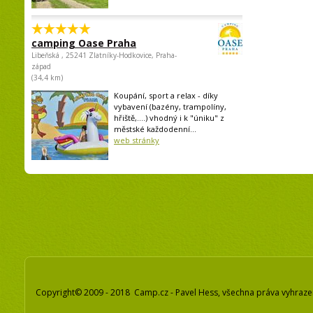
camping Oase Praha
Libeňská , 25241 Zlatníky-Hodkovice, Praha-
západ
(34,4 km)
Koupání, sport a relax - díky
vybavení (bazény, trampolíny,
hřiště,....) vhodný i k "úniku" z
městské každodenní...
web stránky
Copyright© 2009 - 2018 Camp.cz - Pavel Hess, všechna práva vyhraz