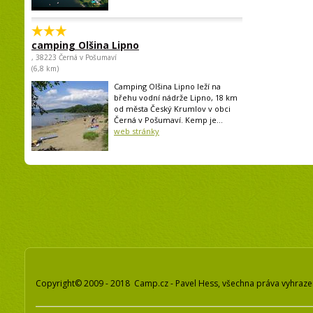
camping Olšina Lipno
, 38223 Černá v Pošumaví
(6,8 km)
Camping Olšina Lipno leží na
břehu vodní nádrže Lipno, 18 km
od města Český Krumlov v obci
Černá v Pošumaví. Kemp je...
web stránky
Copyright© 2009 - 2018 Camp.cz - Pavel Hess, všechna práva vyhraz