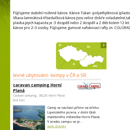
Půjčujeme stabilní rodinné kánoe. Kánoe Tukan -polyethylénová (plast
Vltava-laminátová třísedačková kánoe.Jsou velice dobře ovladatelné,ta
plavba.Jejich kapacita je :3 dospělí nebo 2 dospělí a 2 děti kolem 12 le
kánoe pro 2–3 osoby. Půjčujeme gumové nafukovací rafty zn. COLORA
?
levné ubytování- kempy v ČR a SR:
caravan camping Horní
Planá
Caravan camping , 38226 Horní Planá
(0,6 km)
Camp se nachází přímo na břehu
Lipenského jezera, v dolní části
malebného městečka Horní Planá.
V areálu campu se je...
web stránky