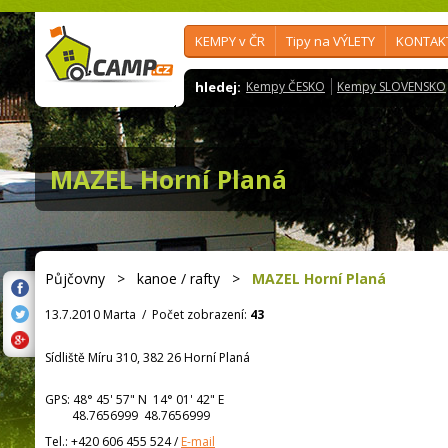
KEMPY v ČR
Tipy na VÝLETY
KONTAK
hledej:
Kempy ČESKO
Kempy SLOVENSKO
MAZEL Horní Planá
Půjčovny
>
kanoe / rafty
>
MAZEL Horní Planá
13.7.2010 Marta
/
Počet zobrazení:
43
Sídliště Míru 310, 382 26 Horní Planá
GPS:
48° 45' 57"
N
14° 01' 42"
E
48.7656999 48.7656999
Tel.:
+420 606 455 524
/
E-mail