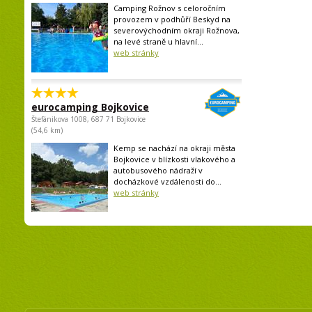
Camping Rožnov s celoročním
provozem v podhůří Beskyd na
severovýchodním okraji Rožnova,
na levé straně u hlavní...
web stránky
eurocamping Bojkovice
Štefánikova 1008, 687 71 Bojkovice
(54,6 km)
Kemp se nachází na okraji města
Bojkovice v blízkosti vlakového a
autobusového nádraží v
docházkové vzdálenosti do...
web stránky