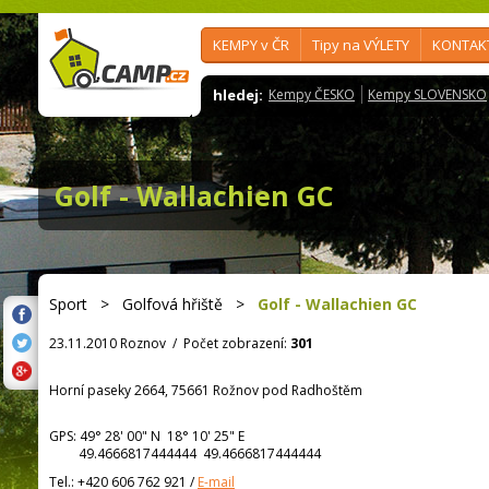
KEMPY v ČR
Tipy na VÝLETY
KONTAK
hledej:
Kempy ČESKO
Kempy SLOVENSKO
Golf - Wallachien GC
Sport
>
Golfová hřiště
>
Golf - Wallachien GC
23.11.2010 Roznov
/
Počet zobrazení:
301
Horní paseky 2664, 75661 Rožnov pod Radhoštěm
GPS:
49° 28' 00"
N
18° 10' 25"
E
49.4666817444444 49.4666817444444
Tel.:
+420 606 762 921
/
E-mail