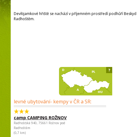
Devítijamkové hřiště se nachází v příjemném prostředí podhůří Besky
Radhoštěm.
?
levné ubytování- kempy v ČR a SR:
camp CAMPING ROŽNOV
Radhošťská 940, 75661 Rožnov pod
Radhoštěm
(0,7 km)