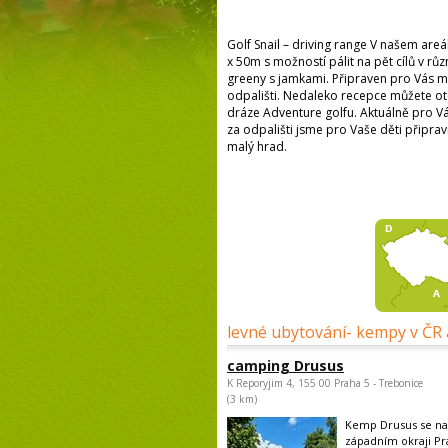
Golf Snail – driving range V našem are
x 50m s možností pálit na pět cílů v rů
greeny s jamkami. Připraven pro Vás 
odpališti. Nedaleko recepce můžete ot
dráze Adventure golfu. Aktuálně pro V
za odpališti jsme pro Vaše děti připravi
malý hrad.
levné ubytování- kempy v ČR 
camping Drusus
K Reporyjim 4, 155 00 Praha 5 - Trebonice
(3 km)
Kemp Drusus se na
západním okraji Pr