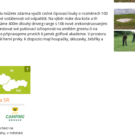
álu můžete zdarma využít cvičné čipovací louky o rozměrech 100
zné vzdálenosti od odpaliště. Na výběr máte dva koše a tři
máme 400m dlouhý driving range s 10ti nově zrekonstruovanými
estovat své puttovací schopnosti na umělém greenu či na
ás připravujeme prvních 6 jamek golfové akademie. V prostoru
li herní prvky. K dispozici mají houpačky, skluzavky, žebříky a
?
a SR:
chází na
ahy, v městské