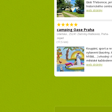
části Třebonice, je
historického centra
web stránky
camping Oase Praha
Libeňská , 25241 Zlatníky-Hodkovice, Praha-
západ
(17,5 km)
Koupání, sport a rel
vybavení (bazény, 
hřiště,....) vhodný i
městské každodenní
web stránky