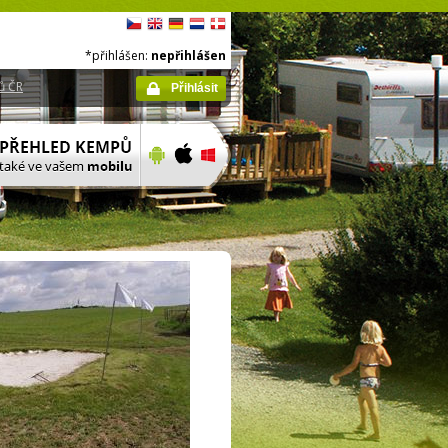
*přihlášen:
nepřihlášen
ů ČR
Přihlásit