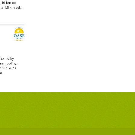
n 10 km od
 a 1,5 km od...
ax - díky
trampolíny,
 k "úniku" z
...