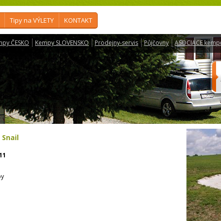
Tipy na VÝLETY
KONTAKT
mpy ČESKO
Kempy SLOVENSKO
Prodejny-servis
Půjčovny
ASOCIACE kemp
 Snail
11
py