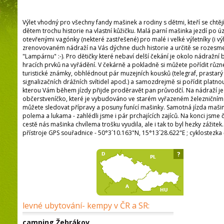
Výlet vhodný pro všechny fandy mašinek a rodiny s dětmi, kteří se chtějí
dětem trochu historie na vlastní kůžičku. Malá parní mašinka jezdí po úz
otevřenými vagónky (nekteré zastřešené) pro malé i velké výletníky (i výle
zrenovovaném nádraží na Vás dýchne duch historie a určitě se rozesme
"Lampárnu" :-). Pro dětičky které nebaví delší čekání je okolo nádražn
hracích prvků na vyřádění. V čekárně a pokladně si můžete pořídit rů
turistické známky, obhlédnout pár muzejních kousků (telegraf, prastarý t
signalizačních drážních svítidel apod.) a samozdrejmě si pořídit platnou
kterou Vám během jízdy přijde proděravět pan průvodčí. Na nádraží je 
občerstveníčko, které je vybudováno ve starém vyřazeném železničním vag
můžete sledovat přípravy a posuny funící mašinky. Samotná jízda mašinky
polema a lukama - zahlédli jsme i pár prchajících zajíců. Na konci jsme
cestě nás mašinka chvílema trošku vyudila, ale i tak to byl hezky zážitek
přístroje GPS souřadnice - 50°3´10.163"N, 15°13´28.622"E ; cyklostezka 
?
levné ubytování- kempy v ČR a SR:
camping Žebrákov