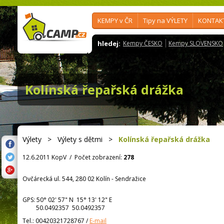
KEMPY v ČR
Tipy na VÝLETY
KONTAK
hledej:
Kempy ČESKO
Kempy SLOVENSKO
Kolínská řepařská drážka
Výlety
>
Výlety s dětmi
>
Kolínská řepařská drážka
12.6.2011 KopV
/
Počet zobrazení:
278
Ovčárecká ul. 544, 280 02 Kolín - Sendražice
GPS:
50° 02' 57"
N
15° 13' 12"
E
50.0492357 50.0492357
Tel.:
00420321728767
/
E-mail