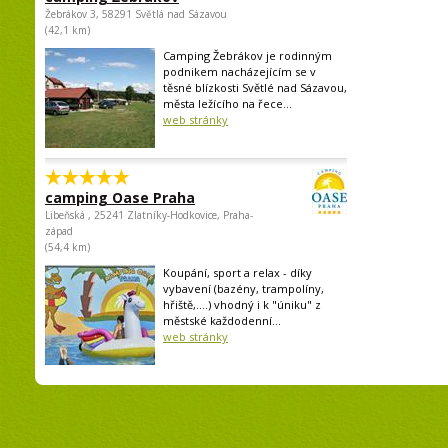
Žebrákov 3, 58291 Světlá nad Sázavou
(42,1 km)
Camping Žebrákov je rodinným
podnikem nacházejícím se v
těsné blízkosti Světlé nad Sázavou,
města ležícího na řece...
web stránky
camping Oase Praha
Libeňská , 25241 Zlatníky-Hodkovice, Praha-
západ
(54,4 km)
Koupání, sport a relax - díky
vybavení (bazény, trampolíny,
hřiště,....) vhodný i k "úniku" z
městské každodenní...
web stránky