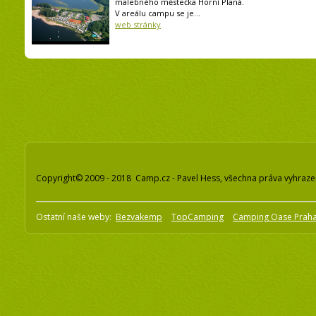
malebného městečka Horní Planá.
V areálu campu se je...
web stránky
Copyright© 2009 - 2018 Camp.cz - Pavel Hess, všechna práva vyhraz
Ostatní naše weby:
Bezvakemp
TopCamping
Camping Oase Prah