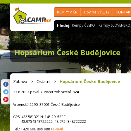
KEMPY v ČR
Tipy na VÝLETY
KONTAK
hledej:
Kempy ČESKO
Kempy SLOVENSKO
Hopsárium České Budějovice
Zábava
>
Ostatní
>
Hopsárium České Budějovice
23.8.2013 pavel
/
Počet zobrazení:
324
Vrbenská 2290, 37001 České Budějovice
GPS:
48° 58' 32"
N
14° 29' 53"
E
48.9754348722222 48.9754348722222
Tel.:
+420 606 899 988
/
E-mail