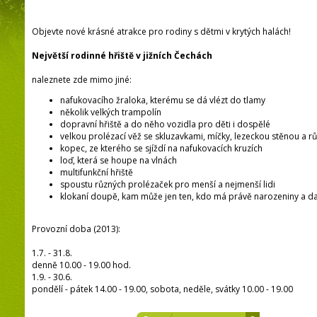
Objevte nové krásné atrakce pro rodiny s dětmi v krytých halách!
Největší rodinné hřiště v jižních Čechách
naleznete zde mimo jiné:
nafukovacího žraloka, kterému se dá vlézt do tlamy
několik velkých trampolín
dopravní hřiště a do něho vozidla pro děti i dospělé
velkou prolézací věž se skluzavkami, míčky, lezeckou stěnou a 
kopec, ze kterého se sjíždí na nafukovacích kruzích
loď, která se houpe na vlnách
multifunkční hřiště
spoustu různých prolézaček pro menší a nejmenší lidi
klokaní doupě, kam může jen ten, kdo má právě narozeniny a dal
Provozní doba (2013):
1.7. - 31.8.
denně 10.00 - 19.00 hod.
1.9. - 30.6.
pondělí - pátek 14.00 - 19.00, sobota, neděle, svátky 10.00 - 19.00