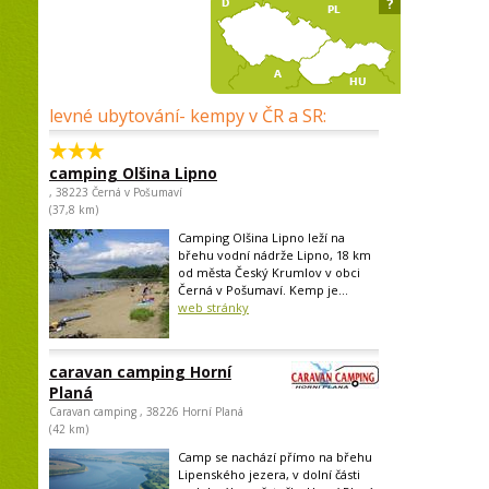
?
levné ubytování- kempy v ČR a SR:
camping Olšina Lipno
, 38223 Černá v Pošumaví
(37,8 km)
Camping Olšina Lipno leží na
břehu vodní nádrže Lipno, 18 km
od města Český Krumlov v obci
Černá v Pošumaví. Kemp je...
web stránky
caravan camping Horní
Planá
Caravan camping , 38226 Horní Planá
(42 km)
Camp se nachází přímo na břehu
Lipenského jezera, v dolní části