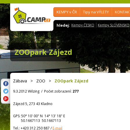
KEMPY v ČR
Tipy na VÝLETY
KONTAK
hledej:
Kempy ČESKO
Kempy SLOVENSKO
ZOOpark Zájezd
Zábava
>
ZOO
>
ZOOpark Zájezd
9.3.2012 Wilzing
/
Počet zobrazení:
277
Zájezd 5, 273 43 Kladno
GPS:
50° 10' 00"
N
14° 13' 18"
E
50.1667113 50.1667113
Tel.:
+420 312 250 887
/
E-mail