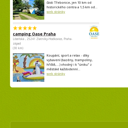
části Třebonice, jen 10 km od
historického centra a 1,5 km od...
web stránky
camping Oase Praha
Libeňská , 25241 Zlatníky-Hodkovice, Praha-
západ
(30 km)
Koupání, sport a relax - díky
vybavení (bazény, trampolíny,
hřiště,....) vhodný i k "úniku" z
městské každodenní...
web stránky