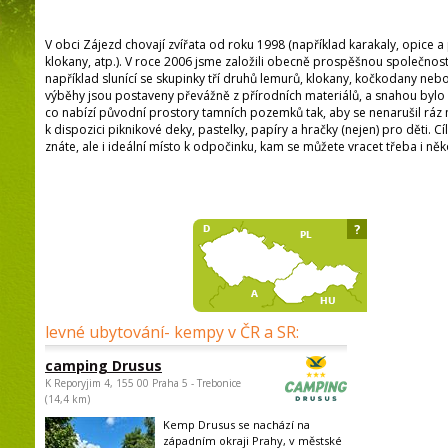
V obci Zájezd chovají zvířata od roku 1998 (například karakaly, opice 
klokany, atp.). V roce 2006 jsme založili obecně prospěšnou společnos
například slunící se skupinky tří druhů lemurů, klokany, kočkodany nebo
výběhy jsou postaveny převážně z přírodních materiálů, a snahou bylo 
co nabízí původní prostory tamních pozemků tak, aby se nenarušil ráz mí
k dispozici piknikové deky, pastelky, papíry a hračky (nejen) pro děti. Cíl
znáte, ale i ideální místo k odpočinku, kam se můžete vracet třeba i něk
?
levné ubytování- kempy v ČR a SR:
camping Drusus
K Reporyjim 4, 155 00 Praha 5 - Trebonice
(14,4 km)
Kemp Drusus se nachází na
západním okraji Prahy, v městské