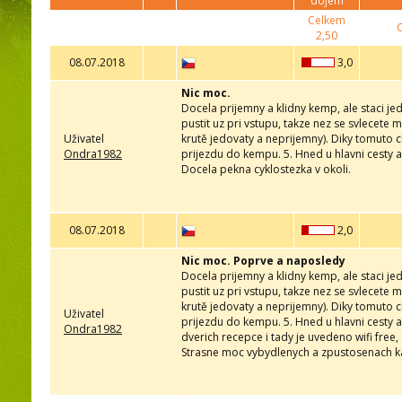
dojem
Celkem
2,50
08.07.2018
3,0
Nic moc.
Docela prijemny a klidny kemp, ale staci jed
pustit uz pri vstupu, takze nez se svlecete 
Uživatel
krutě jedovaty a neprijemny). Diky tomuto cl
Ondra1982
prijezdu do kempu. 5. Hned u hlavni cesty a
Docela pekna cyklostezka v okoli.
08.07.2018
2,0
Nic moc. Poprve a naposledy
Docela prijemny a klidny kemp, ale staci jed
pustit uz pri vstupu, takze nez se svlecete 
krutě jedovaty a neprijemny). Diky tomuto cl
Uživatel
prijezdu do kempu. 5. Hned u hlavni cesty a
Ondra1982
dverich recepce i tady je uvedeno wifi free, 
Strasne moc vybydlenych a zpustosenach ka