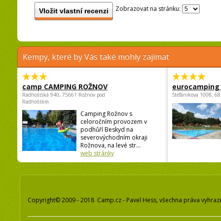
Zobrazovat na stránku:
Vložit vlastní recenzi
Kempy, které by Vás také mohly zajímat
camp CAMPING ROŽNOV
eurocamping 
Radhošťská 940, 75661 Rožnov pod
Štefánikova 1008, 68
Radhoštěm
Camping Rožnov s
celoročním provozem v
podhůří Beskyd na
severovýchodním okraji
Rožnova, na levé str...
web stránky
Copyright© 2009 - 2018 Camp.cz - Pavel Hess, všechna práva vyhraz