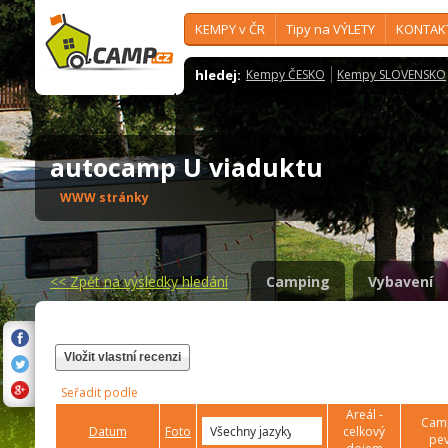
KEMPY v ČR
Tipy na VÝLETY
KONTAK
hledej:
Kempy ČESKO
Kempy SLOVENSKO
autocamp U viaduktu
WWW stránky
<<
Zpět na výsledky hledání
Camping
Vybavení
Vložit vlastní recenzi
Seřadit podle
Areál -
Camp
Datum
Foto
celkový
pev