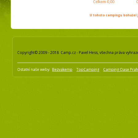
Celkem
0,00
U tohoto campingu bohužel j
Copyright© 2009 - 2018 Camp.cz - Pavel Hess, všechna práva vyhraz
Ostatní naše weby:
Bezvakemp
TopCamping
Camping Oase Pra