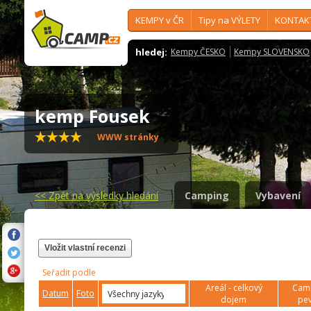
KEMPY v ČR
Tipy na VÝLETY
KONTAK
hledej:
Kempy ČESKO
Kempy SLOVENSKO
kemp Fousek
WWW stránky
<<
Zpět na výsledky hledání
Camping
Vybavení
Vložit vlastní recenzi
Seřadit podle
Areál - celkový
Camp
Datum
Foto
dojem
pev