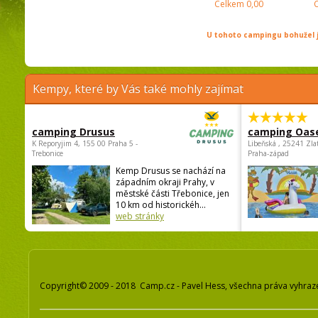
Celkem
0,00
U tohoto campingu bohužel j
Kempy, které by Vás také mohly zajímat
camping Drusus
camping Oas
K Reporyjim 4, 155 00 Praha 5 -
Libeňská , 25241 Zla
Trebonice
Praha-západ
Kemp Drusus se nachází na
západním okraji Prahy, v
městské části Třebonice, jen
10 km od historickéh...
web stránky
Copyright© 2009 - 2018 Camp.cz - Pavel Hess, všechna práva vyhraz