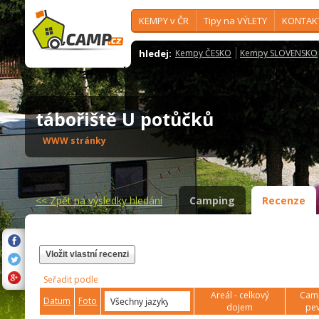
KEMPY v ČR
Tipy na VÝLETY
KONTAK
hledej:
Kempy ČESKO
Kempy SLOVENSKO
tábořiště U potůčků
WWW stránky
<<
Zpět na výsledky hledání
Camping
Recenze
Vložit vlastní recenzi
Seřadit podle
Areál - celkový
Camp
Datum
Foto
dojem
pev