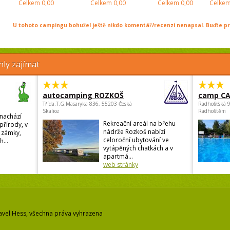
Celkem
0,00
Celkem
0,00
Celkem
0,00
Celke
U tohoto campingu bohužel ještě nikdo komentář/recenzi nenapsal. Buďte prv
ly zajímat
autocamping ROZKOŠ
camp C
Třída.T.G.Masaryka 836, 55203 Česká
Radhošťská 
Skalice
Radhoštěm
nachází
Rekreační areál na břehu
přírody, v
nádrže Rozkoš nabízí
u zámky,
celoroční ubytování ve
h...
vytápěných chatkách a v
apartmá...
web stránky
avel Hess, všechna práva vyhrazena