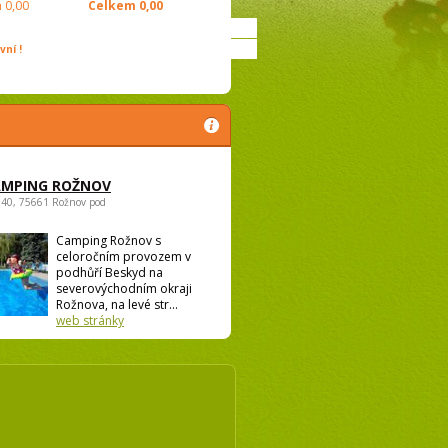
m
0,00
Celkem
0,00
ní !
AMPING ROŽNOV
940, 75661 Rožnov pod
Camping Rožnov s
celoročním provozem v
podhůří Beskyd na
severovýchodním okraji
Rožnova, na levé str...
web stránky