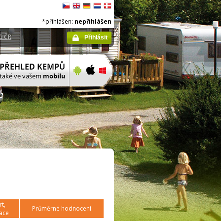
*přihlášen:
nepřihlášen
ů ČR
Přihlásit
t,
Průměrné hodnocení
ace