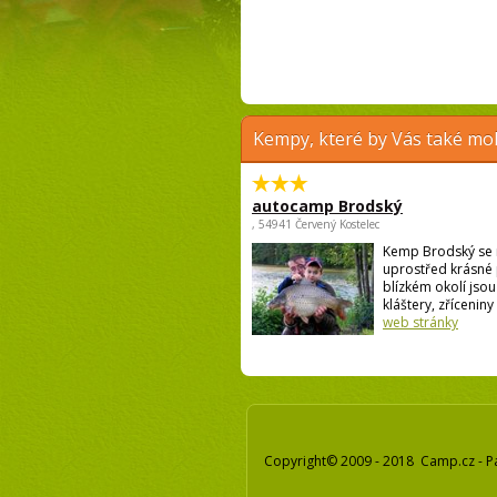
Kempy, které by Vás také moh
autocamp Brodský
, 54941 Červený Kostelec
Kemp Brodský se 
uprostřed krásné 
blízkém okolí jso
kláštery, zříceniny 
web stránky
Copyright© 2009 - 2018 Camp.cz - P