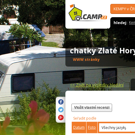
KEMPY v ČR
hledej:
Ke
chatky Zlaté Ho
WWW stránky
<<
Zpět na výsledky hledání
Vložit vlastní recenzi
Seřadit podle
Datum
Foto