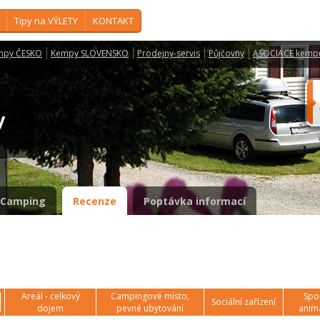
Tipy na VÝLETY
KONTAKT
mpy ČESKO
Kempy SLOVENSKO
Prodejny-servis
Půjčovny
ASOCIACE kemp
ry
Camping
Recenze
Poptávka informací
Areál - celkový
Campingové místo,
Spor
Sociální zařízení
dojem
pevné ubytování
anim