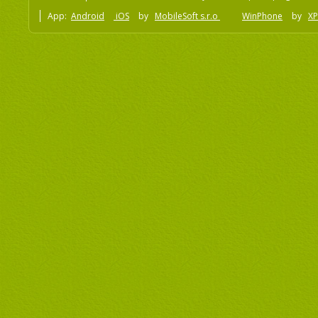
App:
Android
iOS
by
MobileSoft s.r.o
WinPhone
by
XP