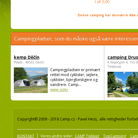
I alt
0,00
Denne camping har desværre ikke e
Campingpladser, som du måske også være interessere
kemp Děčín
camping Dru
Polabí , 40502 Děčín
K Reporyjim 4, 155 0
Trebonice
Campingpladsen er primært
rettet mod cyklister, sejlere,
cyklister, bjergbestigere og
vandrere. Camp...
www sider
Copyright© 2009 - 2018 Camp.cz - Pavel Hess, alle rettigheder forbe
KONTAKT
Vores andre sider:
CAMP Tjekkiet
TopCamping
Cam