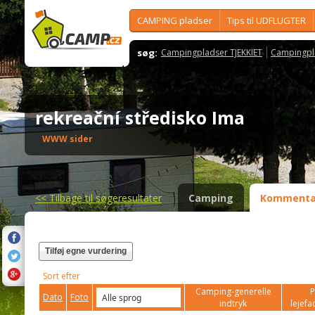
CAMPING pladser
Tips til UDFLUGTER
søg:
Campingpladser TJEKKIET
Campingpl
rekreační středisko Ima
WWW sider
<<
Tilbage til søgeresultater
Camping
Kommenta
Tilføj egne vurdering
Sort efter
Camping-generelle
P
Dato
Foto
indtryk
lejefac