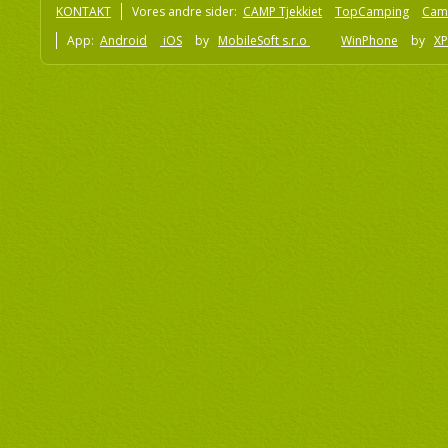
KONTAKT
Vores andre sider:
CAMP Tjekkiet
TopCamping
Cam
App:
Android
iOS
by
MobileSoft s.r.o
WinPhone
by
XP