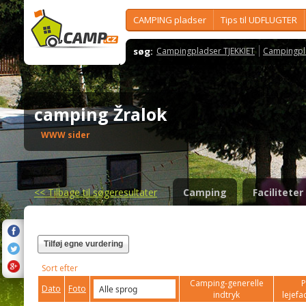
CAMPING pladser
Tips til UDFLUGTER
søg:
Campingpladser TJEKKIET
Campingpl
camping Žralok
WWW sider
<<
Tilbage til søgeresultater
Camping
Faciliteter
Tilføj egne vurdering
Sort efter
Camping-generelle
P
Dato
Foto
indtryk
lejefac