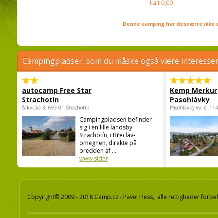
I alt
0,00
Denne camping har desværre ikke e
Campingpladser, som du måske også være interessere
autocamp Free Star
Kemp Merkur
Strachotín
Pasohlávky
Šakvická 3, 693 01 Strachotín
Pasohlávky ev. č. 11
Campingpladsen befinder
sig i en lille landsby
Strachotín, i Břeclav-
omegnen, direkte på
bredden af ...
www sider
Copyright© 2009 - 2018 Camp.cz - Pavel Hess, alle rettigheder forbe