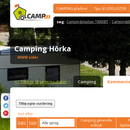
CAMPING pladser
Tips til UDFLUGTER
søg:
Campingpladser TJEKKIET
Campingpl
Camping Hôrka
WWW sider
<<
Tilbage til søgeresultater
Camping
Kommenta
Tilføj egne vurdering
Sort efter
Camping-generelle
P
Dato
Foto
indtryk
lejefac