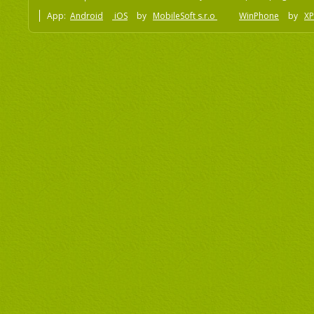
App:
Android
iOS
by
MobileSoft s.r.o
WinPhone
by
XP