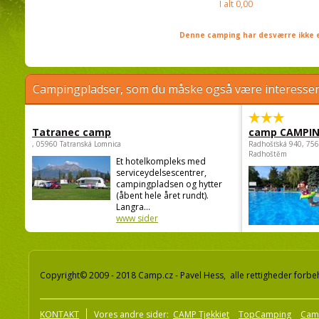
I alt
0,00
Denne camping har desværre ikke e
Campingpladser, som du måske også være interessere
Tatranec camp
camp CAMPI
, 05960 Tatranská Lomnica
Radhošťská 940, 75
Radhoštěm
Et hotelkompleks med
serviceydelsescentrer,
campingpladsen og hytter
(åbent hele året rundt).
Langra...
www sider
Copyright© 2009 - 2018 Camp.cz - Pavel Hess, alle rettigheder forbe
KONTAKT
Vores andre sider:
CAMP Tjekkiet
TopCamping
Cam