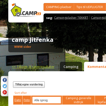
CAMPING pladser
Tips til UDFLUGTER
søg:
Campingpladser TJEKKIET
Campingpl
camp Jitřenka
WWW sider
<<
Tilbage til søgeresultater
Camping
Kommenta
Tilføj egne vurdering
Sort efter
Camping-generelle
P
Dato
Foto
indtryk
lejefac