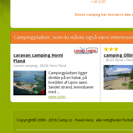
I alt
0,00
Denne camping har desværre ikke e
Campingpladser, som du måske også være interessere
caravan camping Horní
camping Olši
Planá
, 38223 Černá v Poš
Caravan camping , 38226 Horní Planá
Campingpladsen ligger
direkte på en halvø, på
bredden af Lipno søen.
Sandet strand, tennisbaner
med ...
www sider
Copyright© 2009 - 2018 Camp.cz - Pavel Hess, alle rettigheder forbe