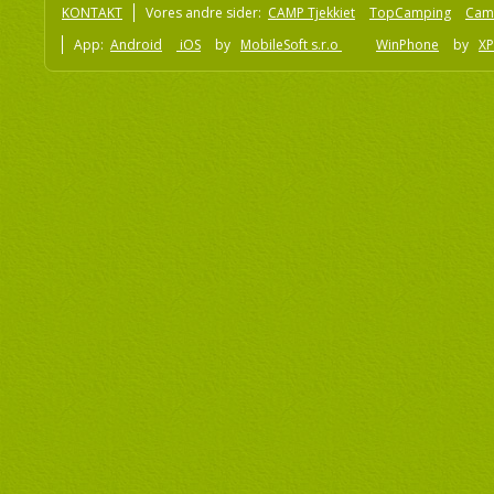
KONTAKT
Vores andre sider:
CAMP Tjekkiet
TopCamping
Cam
App:
Android
iOS
by
MobileSoft s.r.o
WinPhone
by
XP