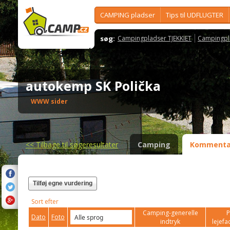
CAMPING pladser
Tips til UDFLUGTER
søg:
Campingpladser TJEKKIET
Campingpl
autokemp SK Polička
WWW sider
<<
Tilbage til søgeresultater
Camping
Kommenta
Tilføj egne vurdering
Sort efter
Camping-generelle
P
Dato
Foto
indtryk
lejefac