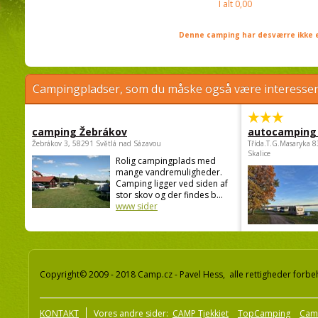
I alt
0,00
Denne camping har desværre ikke e
Campingpladser, som du måske også være interessere
camping Žebrákov
autocamping
Žebrákov 3, 58291 Světlá nad Sázavou
Třída.T.G.Masaryka 
Skalice
Rolig campingplads med
mange vandremuligheder.
Camping ligger ved siden af
stor skov og der findes b...
www sider
Copyright© 2009 - 2018 Camp.cz - Pavel Hess, alle rettigheder forbe
KONTAKT
Vores andre sider:
CAMP Tjekkiet
TopCamping
Cam