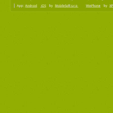
App:
Android
iOS
by
MobileSoft s.r.o
WinPhone
by
XP