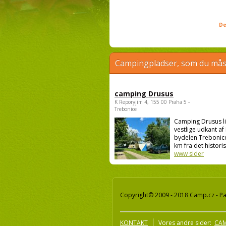
De
Campingpladser, som du måsk
camping Drusus
K Reporyjim 4, 155 00 Praha 5 -
Trebonice
Camping Drusus li
vestlige udkant af 
bydelen Trebonice
km fra det historis.
www sider
Copyright© 2009 - 2018 Camp.cz - Pav
KONTAKT
Vores andre sider:
CAM