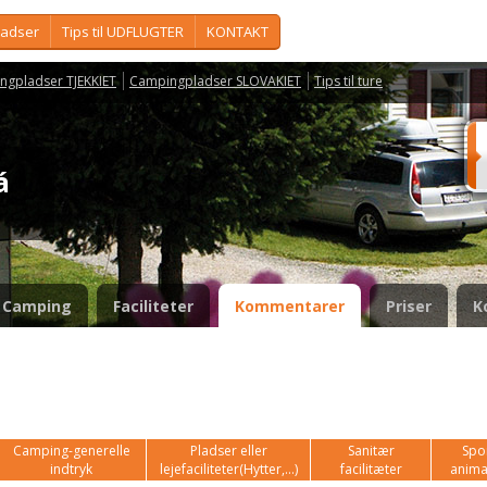
ladser
Tips til UDFLUGTER
KONTAKT
ngpladser TJEKKIET
Campingpladser SLOVAKIET
Tips til ture
ká
Camping
Faciliteter
Kommentarer
Priser
K
Camping-generelle
Pladser eller
Sanitær
Spor
indtryk
lejefaciliteter(Hytter,...)
facilitæter
anima