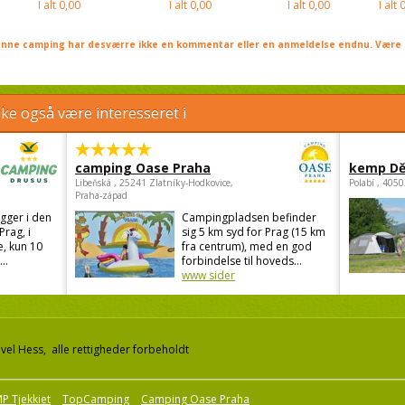
I alt
0,00
I alt
0,00
I alt
0,00
I alt
0
nne camping har desværre ikke en kommentar eller en anmeldelse endnu. Være 
e også være interesseret i
camping Oase Praha
kemp Dě
Libeňská , 25241 Zlatníky-Hodkovice,
Polabí , 405
Praha-západ
gger i den
Campingpladsen befinder
Prag, i
sig 5 km syd for Prag (15 km
, kun 10
fra centrum), med en god
..
forbindelse til hoveds...
www sider
el Hess, alle rettigheder forbeholdt
P Tjekkiet
TopCamping
Camping Oase Praha