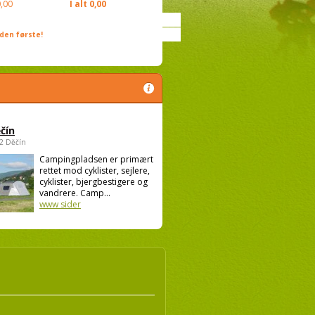
,00
I alt
0,00
den første!
čín
02 Děčín
Campingpladsen er primært
rettet mod cyklister, sejlere,
cyklister, bjergbestigere og
vandrere. Camp...
www sider