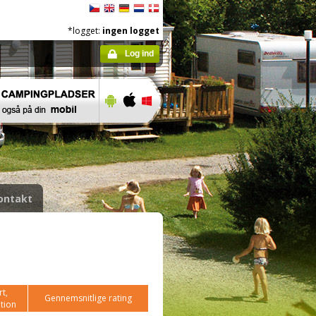
*logget:
ingen logget
Log ind
ontakt
t,
Gennemsnitlige rating
tion