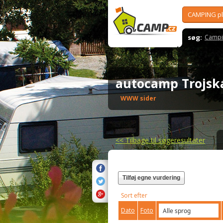
CAMPING p
søg:
Campi
autocamp Trojs
WWW sider
<<
Tilbage til søgeresultater
Tilføj egne vurdering
Sort efter
Dato
Foto