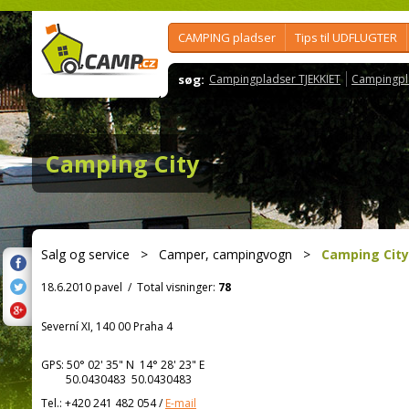
CAMPING pladser
Tips til UDFLUGTER
søg:
Campingpladser TJEKKIET
Campingpl
Camping City
Salg og service
>
Camper, campingvogn
>
Camping City
18.6.2010 pavel
/
Total visninger:
78
Severní XI, 140 00 Praha 4
GPS:
50° 02' 35"
N
14° 28' 23"
E
50.0430483 50.0430483
Tel.:
+420 241 482 054
/
E-mail