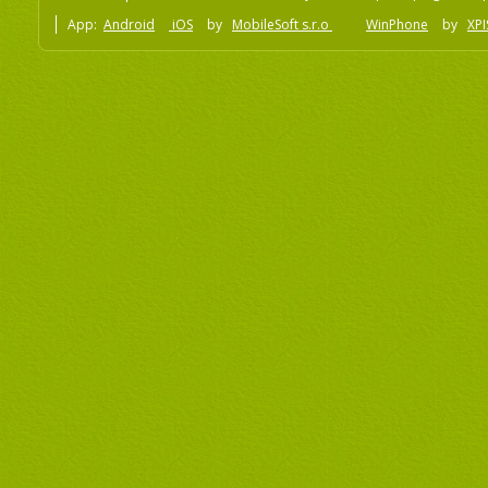
App:
Android
iOS
by
MobileSoft s.r.o
WinPhone
by
XPI