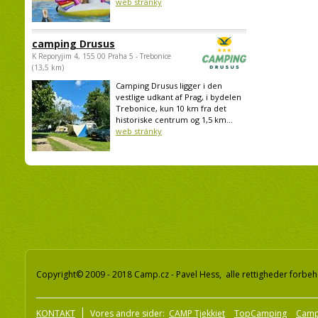
web stránky
camping Drusus
K Reporyjim 4, 155 00 Praha 5 - Trebonice
(13,5 km)
Camping Drusus ligger i den
vestlige udkant af Prag, i bydelen
Trebonice, kun 10 km fra det
historiske centrum og 1,5 km...
web stránky
Copyright© 2009 - 2018 Camp.cz - Pavel Hess, alle rettigheder forbeh
KONTAKT
Vores andre sider:
CAMP Tjekkiet
TopCamping
Camp