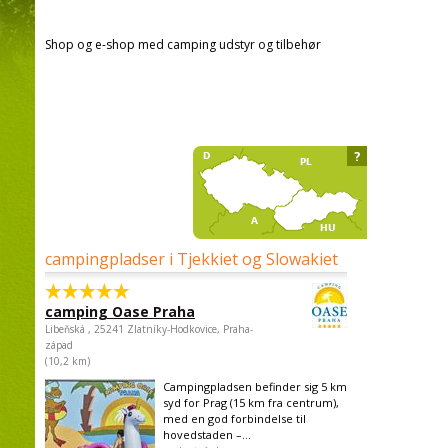
Shop og e-shop med camping udstyr og tilbehør
?
campingpladser i Tjekkiet og Slowakiet
camping Oase Praha
Libeňská , 25241 Zlatníky-Hodkovice, Praha-
západ
(10,2 km)
Campingpladsen befinder sig 5 km
syd for Prag (15 km fra centrum),
med en god forbindelse til
hovedstaden –...