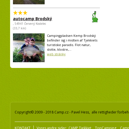
autocamp Brodský
, 54941 Červený Kostelec
(33,7 km)
Campingpladsen Kemp Brodský
befinder sig i midten af Tjekkiets
turistiske paradis. Flot natur,
slotte, klostre,...
web stránky
Copyright© 2009 - 2018 Camp.cz - Pavel Hess, alle rettigheder forbeh
KONTAKT
Vores andre sider:
CAMP Tjekkiet
TopCamping
Camp