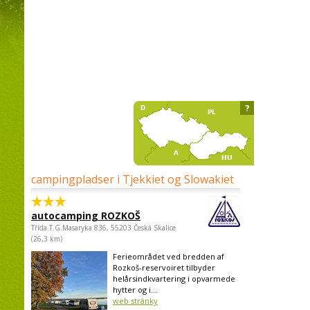
?
campingpladser i Tjekkiet og Slowakiet
autocamping ROZKOŠ
Třída.T.G.Masaryka 836, 55203 Česká Skalice
(26,3 km)
Ferieområdet ved bredden af
Rozkoš-reservoiret tilbyder
helårsindkvartering i opvarmede
hytter og i...
web stránky