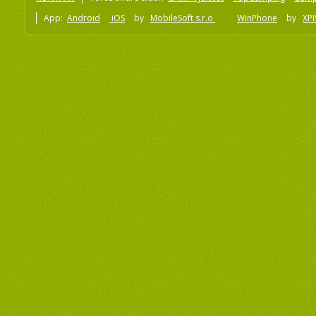
App:
Android
iOS
by
MobileSoft s.r.o
WinPhone
by
XPI