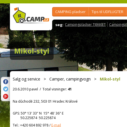
CAMPING pladser
Tips til UDFLUGTER
søg:
Campingpladser TJEKKIET
Campingpl
Mikol-styl
Salg og service
>
Camper, campingvogn
>
Mikol-styl
20.6.2010 pavel
/
Total visninger:
41
Na důchodě 232, 503 01 Hradec Králové
GPS:
50° 13' 33"
N
15° 48' 36"
E
50.225874 50.225874
Tel.:
+420 604 892 978
/
E-mail