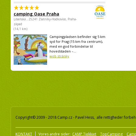
camping Oase Praha
Libeňská , 25241 Zlatníky-Hodkovice, Praha-
západ
(14,1 km)
Campingpladsen befinder sig 5 km
syd for Prag (15 km fra centrum),
med en god forbindelse til
hovedstaden –...
web stránky
Copyright© 2009 - 2018 Camp.cz - Pavel Hess, alle rettigheder forbeh
KONTAKT
Vores andre sider:
CAMP Tjekkiet
TopCamping
Camp