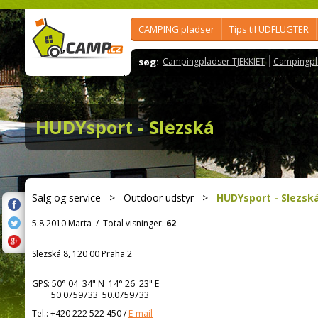
CAMPING pladser
Tips til UDFLUGTER
søg:
Campingpladser TJEKKIET
Campingpl
HUDYsport - Slezská
Salg og service
>
Outdoor udstyr
>
HUDYsport - Slezsk
5.8.2010 Marta
/
Total visninger:
62
Slezská 8, 120 00 Praha 2
GPS:
50° 04' 34"
N
14° 26' 23"
E
50.0759733 50.0759733
Tel.:
+420 222 522 450
/
E-mail