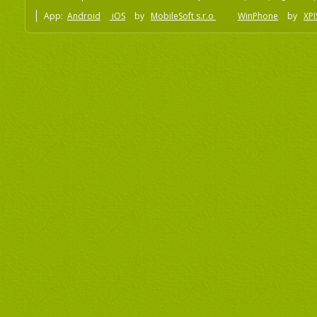
App:
Android
iOS
by
MobileSoft s.r.o
WinPhone
by
XPI