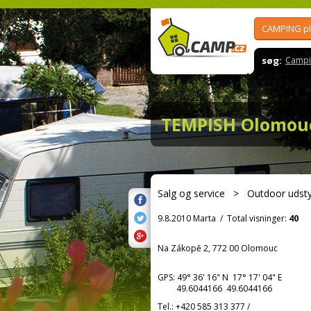
CAMPING p
søg:
Campi
TEMPISH Olomou
Salg og service
>
Outdoor udsty
9.8.2010 Marta
/
Total visninger:
40
Na Zákopě 2, 772 00 Olomouc
GPS:
49° 36' 16"
N
17° 17' 04"
E
49.6044166 49.6044166
Tel.:
+420 585 313 377
/