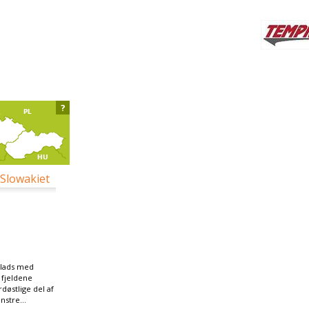
?
 Slowakiet
plads med
r fjeldene
døstlige del af
nstre...