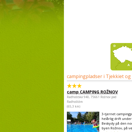
campingpladser i Tjekkiet og
camp CAMPING ROŽNOV
Radhošťská 940, 75661 Rožnov pod
Radhoštěm
(65,3 km)
3-tjernet camping
helårlig drift unde
Beskydy på den nor
byen Rožnov, på ve