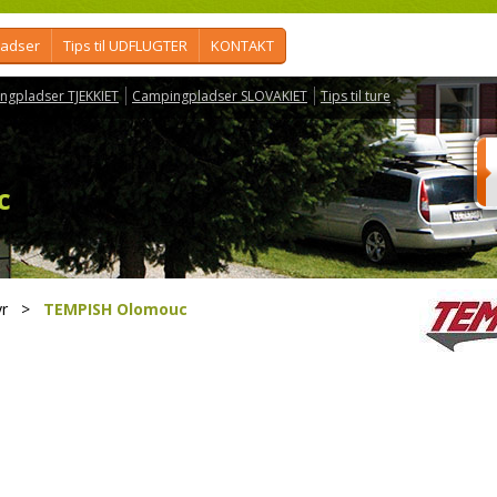
ladser
Tips til UDFLUGTER
KONTAKT
ngpladser TJEKKIET
Campingpladser SLOVAKIET
Tips til ture
c
r
>
TEMPISH Olomouc