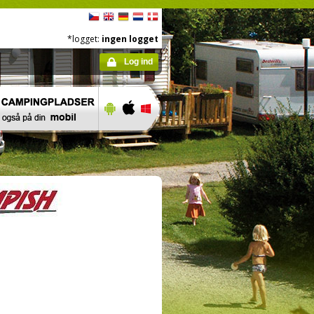
*logget:
ingen logget
Log ind