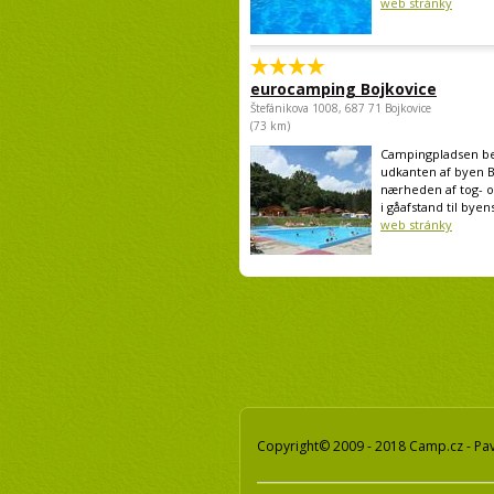
web stránky
eurocamping Bojkovice
Štefánikova 1008, 687 71 Bojkovice
(73 km)
Campingpladsen bef
udkanten af byen B
nærheden af tog- 
i gåafstand til byens
web stránky
Copyright© 2009 - 2018 Camp.cz - Pav