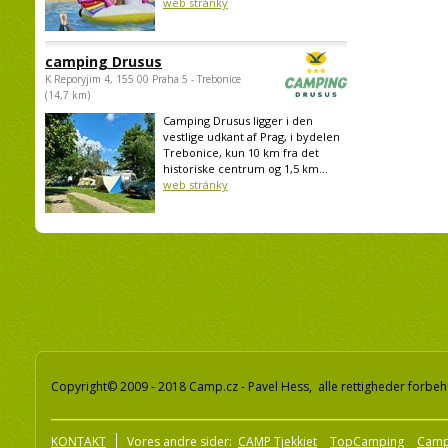
web stránky
camping Drusus
K Reporyjim 4, 155 00 Praha 5 - Trebonice
(14,7 km)
Camping Drusus ligger i den
vestlige udkant af Prag, i bydelen
Trebonice, kun 10 km fra det
historiske centrum og 1,5 km...
web stránky
Copyright© 2009 - 2018 Camp.cz - Pavel Hess, alle rettigheder forbeh
KONTAKT
Vores andre sider:
CAMP Tjekkiet
TopCamping
Camp