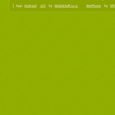
App:
Android
iOS
by
MobileSoft s.r.o
WinPhone
by
XPI