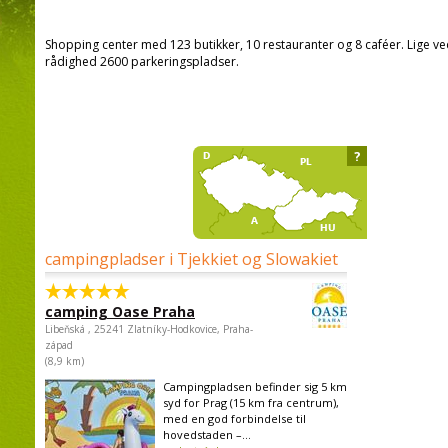
Shopping center med 123 butikker, 10 restauranter og 8 caféer. Lige v
rådighed 2600 parkeringspladser.
?
campingpladser i Tjekkiet og Slowakiet
camping Oase Praha
Libeňská , 25241 Zlatníky-Hodkovice, Praha-
západ
(8,9 km)
Campingpladsen befinder sig 5 km
syd for Prag (15 km fra centrum),
med en god forbindelse til
hovedstaden –...