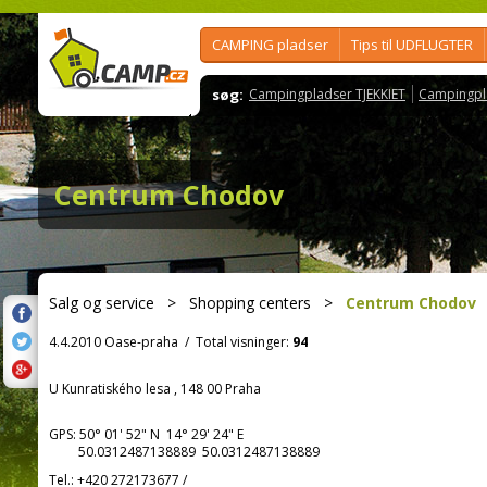
CAMPING pladser
Tips til UDFLUGTER
søg:
Campingpladser TJEKKIET
Campingpl
Centrum Chodov
Salg og service
>
Shopping centers
>
Centrum Chodov
4.4.2010 Oase-praha
/
Total visninger:
94
U Kunratiského lesa , 148 00 Praha
GPS:
50° 01' 52"
N
14° 29' 24"
E
50.0312487138889 50.0312487138889
Tel.:
+420 272173677
/