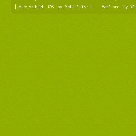
App:
Android
iOS
by
MobileSoft s.r.o
WinPhone
by
XPI