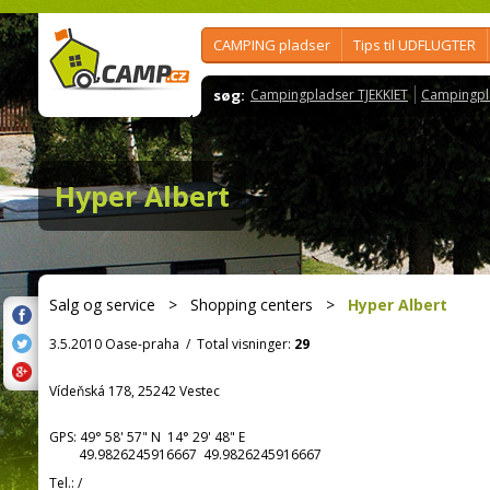
CAMPING pladser
Tips til UDFLUGTER
søg:
Campingpladser TJEKKIET
Campingpl
Hyper Albert
Salg og service
>
Shopping centers
>
Hyper Albert
3.5.2010 Oase-praha
/
Total visninger:
29
Vídeňská 178, 25242 Vestec
GPS:
49° 58' 57"
N
14° 29' 48"
E
49.9826245916667 49.9826245916667
Tel.:
/