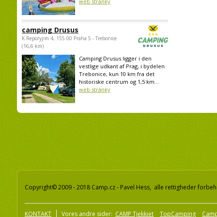
web stránky
camping Drusus
K Reporyjim 4, 155 00 Praha 5 - Trebonice
(16,6 km)
Camping Drusus ligger i den
vestlige udkant af Prag, i bydelen
Trebonice, kun 10 km fra det
historiske centrum og 1,5 km...
web stránky
Copyright© 2009 - 2018 Camp.cz - Pavel Hess, alle rettigheder forbeh
KONTAKT
Vores andre sider:
CAMP Tjekkiet
TopCamping
Camp