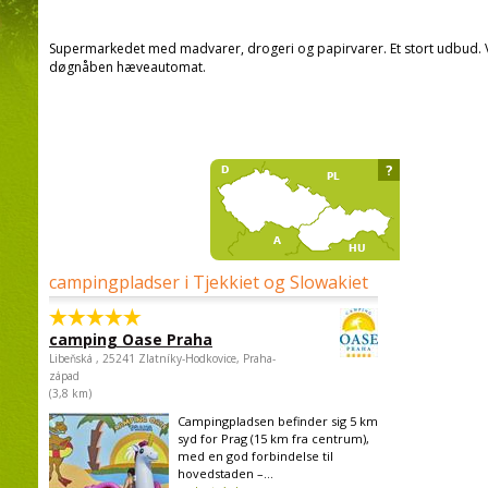
Supermarkedet med madvarer, drogeri og papirvarer. Et stort udbud. 
døgnåben hæveautomat.
?
campingpladser i Tjekkiet og Slowakiet
camping Oase Praha
Libeňská , 25241 Zlatníky-Hodkovice, Praha-
západ
(3,8 km)
Campingpladsen befinder sig 5 km
syd for Prag (15 km fra centrum),
med en god forbindelse til
hovedstaden –...