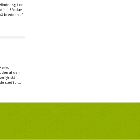
inder sig i en
otín, i Břeclav-
på bredden af
Merkur
edden af den
omlýnská
de sted for...