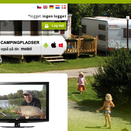
*logget:
ingen logget
Log ind