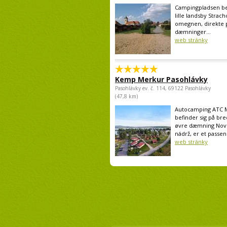
Campingpladsen bef
lille landsby Strach
omegnen, direkte 
dæmninger...
web stránky
Kemp Merkur Pasohlávky
Pasohlávky ev. č. 114, 69122 Pasohlávky
(47,8 km)
Autocamping ATC 
befinder sig på br
øvre dæmning Nov
nádrž, er et passen
web stránky