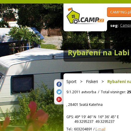
CAMPING p
søg:
Campi
Rybaření na Labi
Sport
>
Fiskeri
>
Rybaření n
9.1.2011 avtvorba
/
Total visninger:
25
, 28401 Svatá Kateřina
GPS:
49° 19' 46"
N
16° 36' 45"
E
49.3295237 49.3295237
Tel.:
603204891
/
E-mail