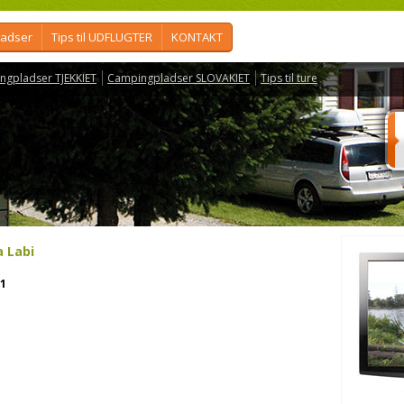
ladser
Tips til UDFLUGTER
KONTAKT
ngpladser TJEKKIET
Campingpladser SLOVAKIET
Tips til ture
a Labi
1