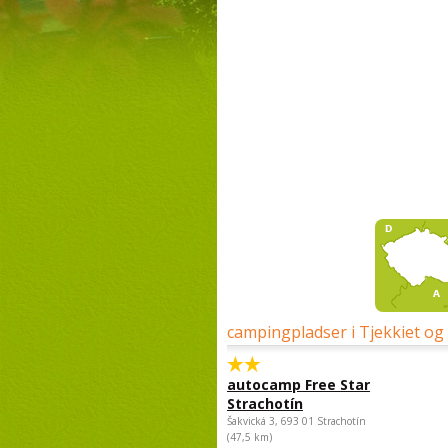
campingpladser i Tjekkiet og
autocamp Free Star
Strachotín
Šakvická 3, 693 01 Strachotín
(47,5 km)