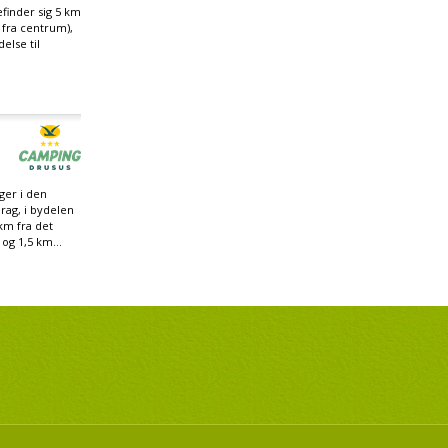
finder sig 5 km
 fra centrum),
else til
ger i den
Prag, i bydelen
km fra det
og 1,5 km...