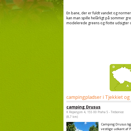
En bane, der er fuldt vandet og normer
kan man spille helårligt på sommer gr
modelerede greens og flotte udsigter 
campingpladser i Tjekkiet og
camping Drusus
K Reporyjim 4, 155 00 Praha 5 - Trebonice
(8,7 km)
Camping Drusus lig
vestlige udkant af 