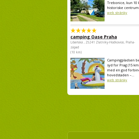
Trebonice, kun 10 
historiske centrum 
web stránky
camping Oase Praha
Libeňská , 25241 Zlatníky-Hodkovice, Praha-
západ
(10 km)
Campingpladsen be
syd for Prag (15 km
med en god forbind
hovedstaden –...
web stránky