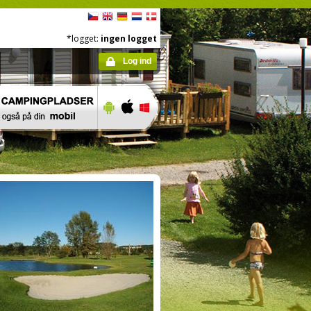
*logget:
ingen logget
Log ind