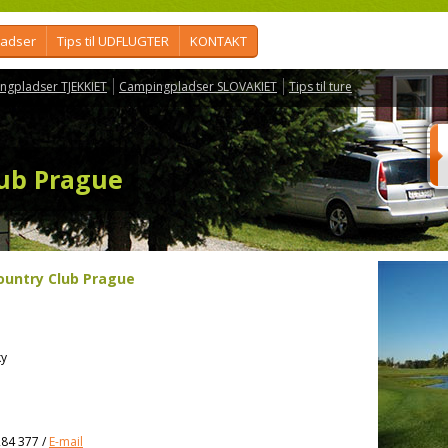
ladser
Tips til UDFLUGTER
KONTAKT
ngpladser TJEKKIET
Campingpladser SLOVAKIET
Tips til ture
lub Prague
ountry Club Prague
ky
284 377
/
E-mail