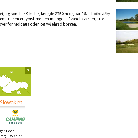
et, og som har 9 huller, længde 2750 m og par 36. I Hodkovičky
eens. Banen er typisk med en mængde af vandhazarder, store
over for Moldau floden og Vyšehrad borgen.
?
 Slowakiet
ger i den
Prag, i bydelen