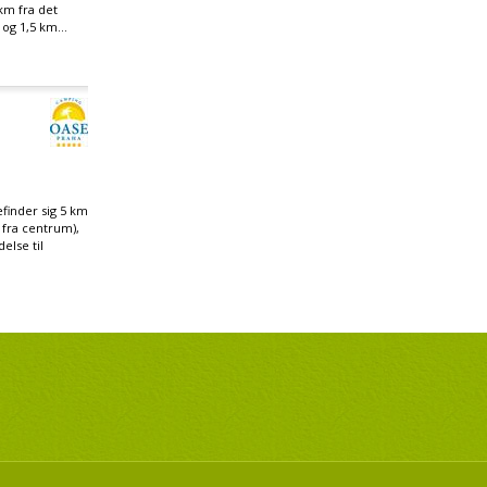
km fra det
og 1,5 km...
finder sig 5 km
 fra centrum),
else til