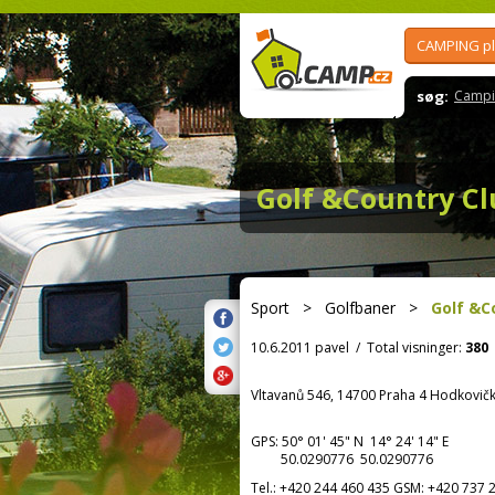
CAMPING p
søg:
Campi
Golf &Country C
Sport
>
Golfbaner
>
Golf &C
10.6.2011 pavel
/
Total visninger:
380
Vltavanů 546, 14700 Praha 4 Hodkovič
GPS:
50° 01' 45"
N
14° 24' 14"
E
50.0290776 50.0290776
Tel.:
+420 244 460 435 GSM: +420 737 