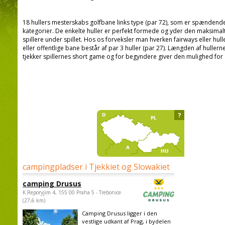
18 hullers mesterskabs golfbane links type (par 72), som er spændende o
kategorier. De enkelte huller er perfekt formede og yder den maksimalt
spillere under spillet. Hos os forveksler man hverken fairways eller hul
eller offentlige bane består af par 3 huller (par 27). Længden af hullerne
tjekker spillernes short game og for begyndere giver den mulighed for at
?
campingpladser i Tjekkiet og Slowakiet
camping Drusus
K Reporyjim 4, 155 00 Praha 5 - Trebonice
(27,6 km)
Camping Drusus ligger i den
vestlige udkant af Prag, i bydelen