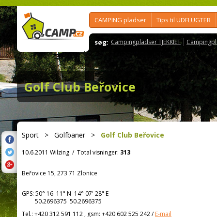
CAMPING pladser
Tips til UDFLUGTER
søg:
Campingpladser TJEKKIET
Campingpl
Golf Club Beřovice
Sport
>
Golfbaner
>
Golf Club Beřovice
10.6.2011 Wilzing
/
Total visninger:
313
Beřovice 15, 273 71 Zlonice
GPS:
50° 16' 11"
N
14° 07' 28"
E
50.2696375 50.2696375
Tel.:
+420 312 591 112 , gsm: +420 602 525 242
/
E-mail