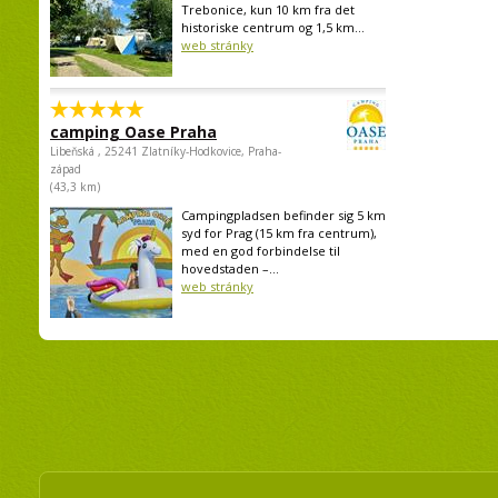
Trebonice, kun 10 km fra det
historiske centrum og 1,5 km...
web stránky
camping Oase Praha
Libeňská , 25241 Zlatníky-Hodkovice, Praha-
západ
(43,3 km)
Campingpladsen befinder sig 5 km
syd for Prag (15 km fra centrum),
med en god forbindelse til
hovedstaden –...
web stránky