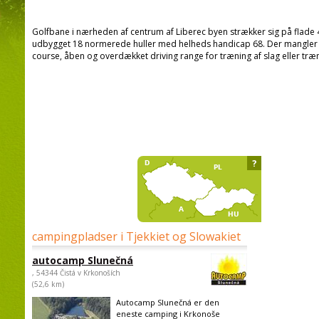
Golfbane i nærheden af centrum af Liberec byen strækker sig på flade 40
udbygget 18 normerede huller med helheds handicap 68. Der mangler 
course, åben og overdækket driving range for træning af slag eller træ
?
campingpladser i Tjekkiet og Slowakiet
autocamp Slunečná
, 54344 Čistá v Krkonoších
(52,6 km)
Autocamp Slunečná er den
eneste camping i Krkonoše