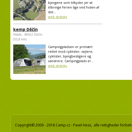
bjergene som tilbyder jer at
tilbringe ferien lige ved foden af
det...
web stránky
kemp Děčín
Polabí , 40502 Děčín
(55,8 km)
Campingpladsen er primært
rettet mod cyklister, sejlere,
cyklister, bjergbestigere og
vandrere. Campingplads er...
web stránky
Copyright© 2009 - 2018 Camp.cz - Pavel Hess, alle rettigheder forbeh