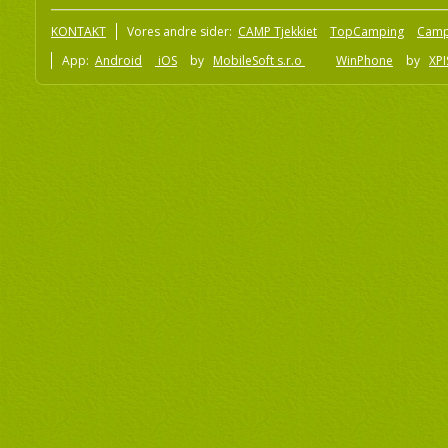
KONTAKT
Vores andre sider:
CAMP Tjekkiet
TopCamping
Camp
App:
Android
iOS
by
MobileSoft s.r.o
WinPhone
by
XPI